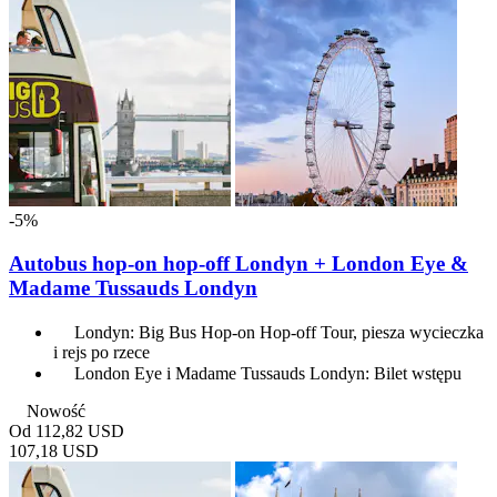
-5%
Autobus hop-on hop-off Londyn + London Eye &
Madame Tussauds Londyn
Londyn: Big Bus Hop-on Hop-off Tour, piesza wycieczka
i rejs po rzece
London Eye i Madame Tussauds Londyn: Bilet wstępu
Nowość
Od
112,82 USD
107,18 USD