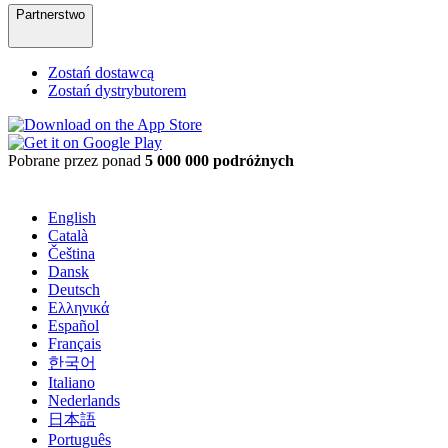
Partnerstwo
Zostań dostawcą
Zostań dystrybutorem
Pobrane przez ponad
5 000 000 podróżnych
English
Català
Čeština
Dansk
Deutsch
Ελληνικά
Español
Français
한국어
Italiano
Nederlands
日本語
Português