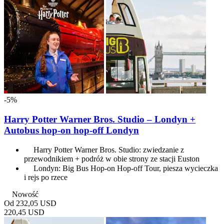
-5%
Harry Potter Warner Bros. Studio – Londyn +
Autobus hop-on hop-off Londyn
Harry Potter Warner Bros. Studio: zwiedzanie z
przewodnikiem + podróż w obie strony ze stacji Euston
Londyn: Big Bus Hop-on Hop-off Tour, piesza wycieczka
i rejs po rzece
Nowość
Od
232,05 USD
220,45 USD