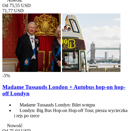
Nowość
Od
75,55 USD
71,77 USD
-5%
Madame Tussauds London + Autobus hop-on hop-
off Londyn
Madame Tussauds Londyn: Bilet wstępu
Londyn: Big Bus Hop-on Hop-off Tour, piesza wycieczka
i rejs po rzece
Nowość
Od
75,04 USD