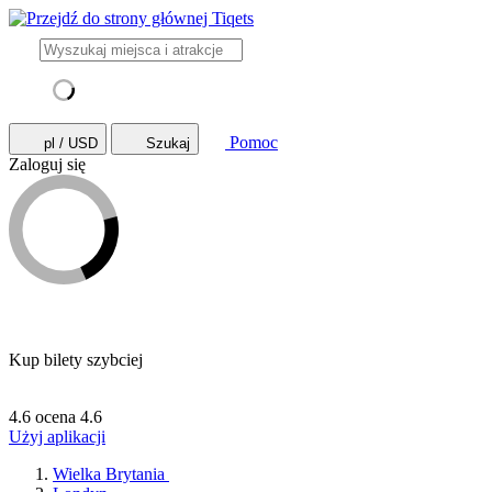
Pomoc
pl / USD
Szukaj
Zaloguj się
Kup bilety szybciej
4.6 ocena
4.6
Użyj aplikacji
Wielka Brytania