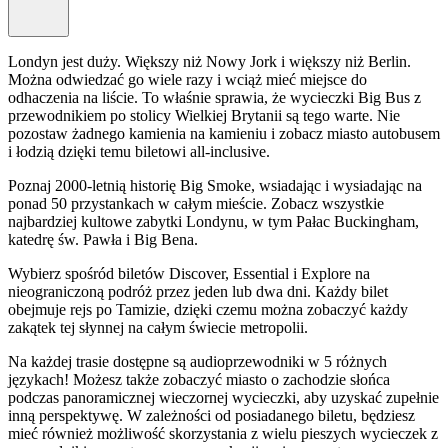
Londyn jest duży. Większy niż Nowy Jork i większy niż Berlin.
Można odwiedzać go wiele razy i wciąż mieć miejsce do
odhaczenia na liście. To właśnie sprawia, że wycieczki Big Bus z
przewodnikiem po stolicy Wielkiej Brytanii są tego warte. Nie
pozostaw żadnego kamienia na kamieniu i zobacz miasto autobusem
i łodzią dzięki temu biletowi all-inclusive.
Poznaj 2000-letnią historię Big Smoke, wsiadając i wysiadając na
ponad 50 przystankach w całym mieście. Zobacz wszystkie
najbardziej kultowe zabytki Londynu, w tym Pałac Buckingham,
katedrę św. Pawła i Big Bena.
Wybierz spośród biletów Discover, Essential i Explore na
nieograniczoną podróż przez jeden lub dwa dni. Każdy bilet
obejmuje rejs po Tamizie, dzięki czemu można zobaczyć każdy
zakątek tej słynnej na całym świecie metropolii.
Na każdej trasie dostępne są audioprzewodniki w 5 różnych
językach! Możesz także zobaczyć miasto o zachodzie słońca
podczas panoramicznej wieczornej wycieczki, aby uzyskać zupełnie
inną perspektywę. W zależności od posiadanego biletu, będziesz
mieć również możliwość skorzystania z wielu pieszych wycieczek z