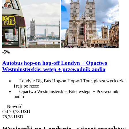
-5%
Autobus hop-on hop-off Londyn + Opactwo
Westminsterskie: wstęp + przewodnik audio
Londyn: Big Bus Hop-on Hop-off Tour, piesza wycieczka
i rejs po rzece
Opactwo Westminsterskie: Bilet wstępu + Przewodnik
audio
Nowość
Od
79,78 USD
75,78 USD