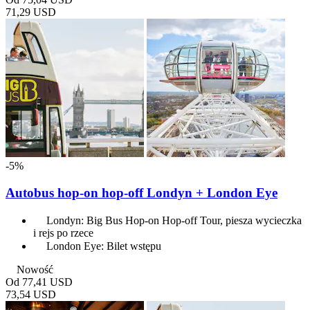
71,29 USD
-5%
Autobus hop-on hop-off Londyn + London Eye
Londyn: Big Bus Hop-on Hop-off Tour, piesza wycieczka
i rejs po rzece
London Eye: Bilet wstępu
Nowość
Od
77,41 USD
73,54 USD