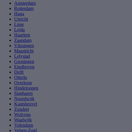
Amsterdam
Rotterdam
Haga
Utrecht
Lisse
Lejda
Haarlem
Zaandam
Vlissingen
Maastricht
Lelystad
Groningen
Eindhoven
Delft
Otterlo
Overloon
Hindeloopen
Slagharen
Noordwijk
Kaatsheuvel
Zundert
Wolvega
Waalwijk
Volendam
Velsen-Zuid