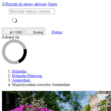
Pomoc
pl / USD
Szukaj
Zaloguj się
Holandia
Holandia Północna
Amsterdam
Wypożyczalnia rowerów Amsterdam