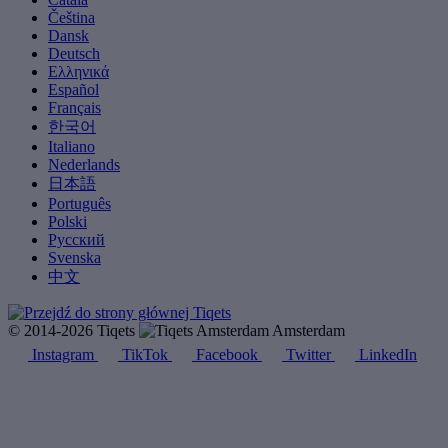
Čeština
Dansk
Deutsch
Ελληνικά
Español
Français
한국어
Italiano
Nederlands
日本語
Português
Polski
Русский
Svenska
中文
© 2014-2026 Tiqets
Amsterdam
Instagram
TikTok
Facebook
Twitter
LinkedIn