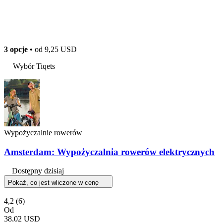
3 opcje
• od
9,25 USD
Wybór Tiqets
Wypożyczalnie rowerów
Amsterdam: Wypożyczalnia rowerów elektrycznych
Dostępny dzisiaj
Pokaż, co jest wliczone w cenę
4,2
(6)
Od
38,02 USD