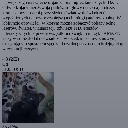
największego na świecie organizatora imprez tanecznych ID&T.
Odwiedzający przeżywają podróż od głowy do serca, podczas
której są przenoszeni przez siedem światów doświadczeń
wypełnionych najnowocześniejszą technologią audiowizualną. W
labiryncie opowieści, w którym można zobaczyć pokazy pełne
laserów, świateł, wizualizacji, dźwięku 11D, efektów
interaktywnych, a przede wszystkim dźwięku i muzyki. AMAZE
łączy w sobie 30 lat doświadczeń w dziedzinie show z nowym,
ekscytującym sposobem spędzania wolnego czasu - to kolejny etap
w ewolucji rozrywki.
4,3
(262)
Od
31,03 USD
do -12%