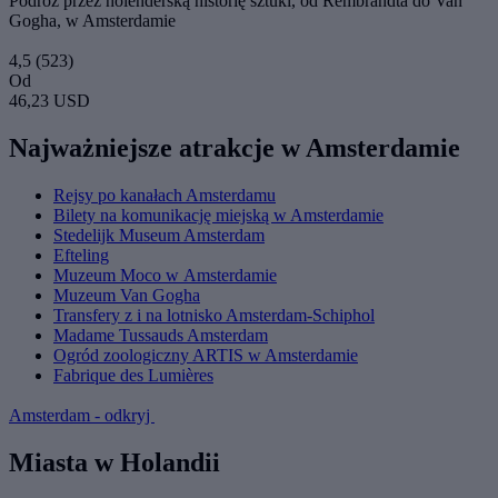
Podróż przez holenderską historię sztuki, od Rembrandta do Van
Gogha, w Amsterdamie
4,5
(523)
Od
46,23 USD
Najważniejsze atrakcje w Amsterdamie
Rejsy po kanałach Amsterdamu
Bilety na komunikację miejską w Amsterdamie
Stedelijk Museum Amsterdam
Efteling
Muzeum Moco w Amsterdamie
Muzeum Van Gogha
Transfery z i na lotnisko Amsterdam-Schiphol
Madame Tussauds Amsterdam
Ogród zoologiczny ARTIS w Amsterdamie
Fabrique des Lumières
Amsterdam - odkryj
Miasta w Holandii