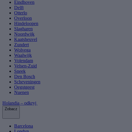
Eindhoven
Delft
Otterlo
Overloon
Hindeloopen
Slagharen
Noordwijk
Kaatsheuvel
Zundert
Wolvega
Waalwijk
Volendam
Velsen-Zuid
Sneek
Den Bosch
Scheveningen
Oegstgeest
Nuenen
Holandia – odkryj
Zobacz
Barcelona
Londyn