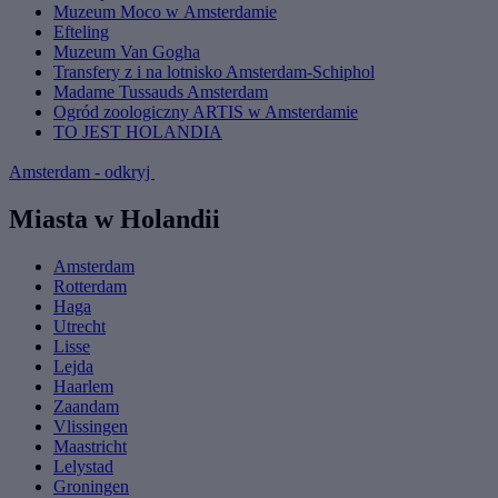
Muzeum Moco w Amsterdamie
Efteling
Muzeum Van Gogha
Transfery z i na lotnisko Amsterdam-Schiphol
Madame Tussauds Amsterdam
Ogród zoologiczny ARTIS w Amsterdamie
TO JEST HOLANDIA
Amsterdam - odkryj
Miasta w Holandii
Amsterdam
Rotterdam
Haga
Utrecht
Lisse
Lejda
Haarlem
Zaandam
Vlissingen
Maastricht
Lelystad
Groningen