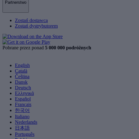
Partnerstwo
Zostań dostawcą
Zostań dystrybutorem
Pobrane przez ponad
5 000 000 podróżnych
English
Català
Čeština
Dansk
Deutsch
Ελληνικά
Español
Français
한국어
Italiano
Nederlands
日本語
Português