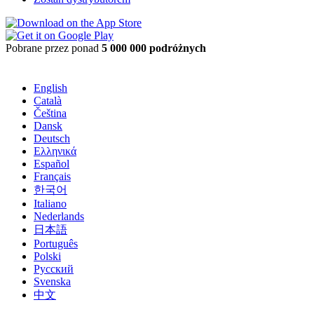
Pobrane przez ponad
5 000 000 podróżnych
English
Català
Čeština
Dansk
Deutsch
Ελληνικά
Español
Français
한국어
Italiano
Nederlands
日本語
Português
Polski
Русский
Svenska
中文