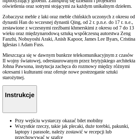
hipnotyzujący gobelin. Zainspiruj się dziełami i projektem
oświetlenia oraz sotrymi stojącymi za każdym unikalnym dziełem.
Zobaczysz meble z laki oraz meble chińskich uczonych z okresu od
dynastii Han do wczesnej dynastii Qing, od 2 r. p.n.e. do 17 r. n.e.,
zestawione z wczesnymi rzeźbami khmerskimi z okresu od 7 do 13
wieku oraz międzynarodową sztuką współczesną autorstwa Zeng
Fanzhi, Nobuyoshi Araki, Anish Kapoor, James Lee Byars, Cristina
Iglesias i Adam Fuss.
Mieszcząca się w dawnym bunkrze telekomunikacyjnym z czasów
II wojny światowej, odrestaurowanym przez brytyjskiego architekta
Johna Pawsona, instytucja zachęca do rozmowy między różnymi
okresami i kulturami oraz oferuje nowe postrzeganie sztuki
starożytnej.
Instrukcje
Przy wejściu wystarczy okazać bilet mobilny
Wszystkie rzeczy, takie jak plecaki, duże torebki, pakunki,
laptopy i parasole, należy zostawić w recepcji lub
przechowywać w szafce