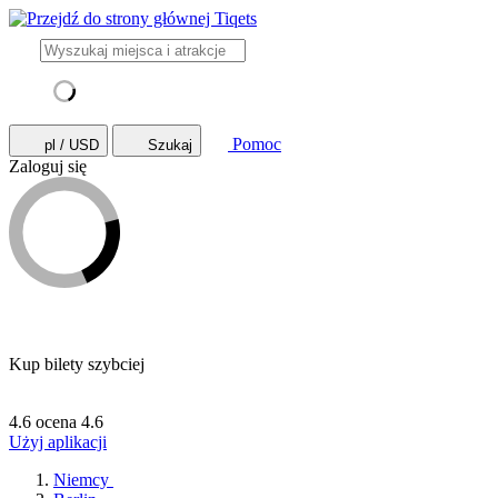
Pomoc
pl / USD
Szukaj
Zaloguj się
Kup bilety szybciej
4.6 ocena
4.6
Użyj aplikacji
Niemcy