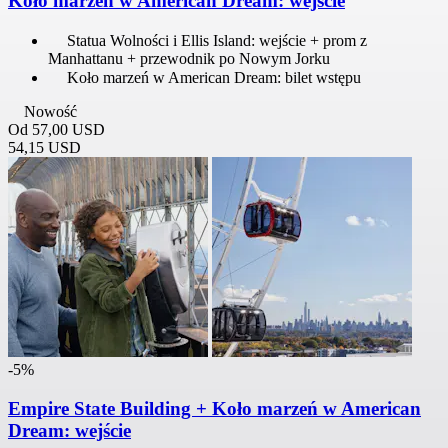
Koło marzeń w American Dream: wejście
Statua Wolności i Ellis Island: wejście + prom z
Manhattanu + przewodnik po Nowym Jorku
Koło marzeń w American Dream: bilet wstępu
Nowość
Od
57,00 USD
54,15 USD
-5%
Empire State Building + Koło marzeń w American
Dream: wejście