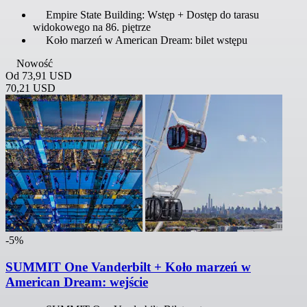
Empire State Building: Wstęp + Dostęp do tarasu
widokowego na 86. piętrze
Koło marzeń w American Dream: bilet wstępu
Nowość
Od
73,91 USD
70,21 USD
-5%
SUMMIT One Vanderbilt + Koło marzeń w
American Dream: wejście