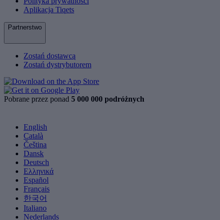
Polityka prywatności
Aplikacja Tiqets
Partnerstwo
Zostań dostawcą
Zostań dystrybutorem
Pobrane przez ponad
5 000 000 podróżnych
English
Català
Čeština
Dansk
Deutsch
Ελληνικά
Español
Français
한국어
Italiano
Nederlands