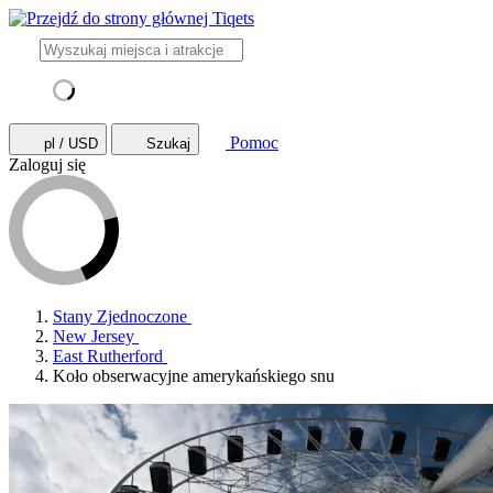
Pomoc
pl / USD
Szukaj
Zaloguj się
Stany Zjednoczone
New Jersey
East Rutherford
Koło obserwacyjne amerykańskiego snu