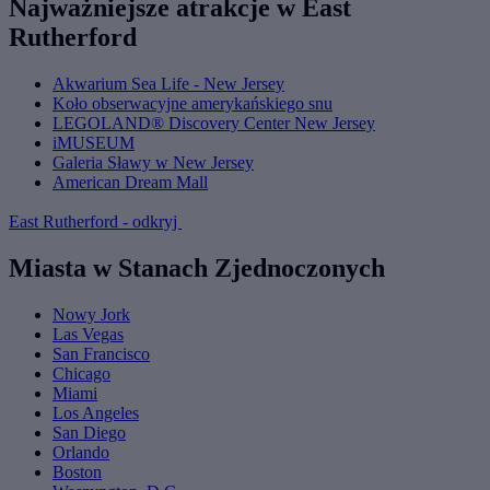
Najważniejsze atrakcje w East
Rutherford
Akwarium Sea Life - New Jersey
Koło obserwacyjne amerykańskiego snu
LEGOLAND® Discovery Center New Jersey
iMUSEUM
Galeria Sławy w New Jersey
American Dream Mall
East Rutherford - odkryj
Miasta w Stanach Zjednoczonych
Nowy Jork
Las Vegas
San Francisco
Chicago
Miami
Los Angeles
San Diego
Orlando
Boston