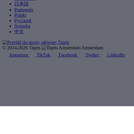
日本語
Português
Polski
Русский
Svenska
中文
© 2014-2026 Tiqets
Amsterdam
Instagram
TikTok
Facebook
Twitter
LinkedIn