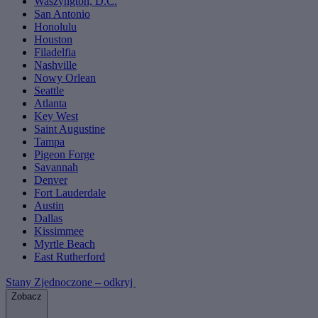
Waszyngton, D.C.
San Antonio
Honolulu
Houston
Filadelfia
Nashville
Nowy Orlean
Seattle
Atlanta
Key West
Saint Augustine
Tampa
Pigeon Forge
Savannah
Denver
Fort Lauderdale
Austin
Dallas
Kissimmee
Myrtle Beach
East Rutherford
Stany Zjednoczone – odkryj
Zobacz