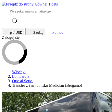
Pomoc
pl / USD
Szukaj
Zaloguj się
Włochy
Lombardia
Orio al Serio
Transfer z i na lotnisko Mediolan (Bergamo)