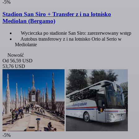
-5%
Stadion San Siro + Transfer z i na lotnisko
Mediolan (Bergamo)
Wycieczka po stadionie San Siro: zarezerwowany wstęp
Autobus transferowy z i na lotnisko Orio al Serio w
Mediolanie
Nowość
Od
56,59 USD
53,76 USD
-5%