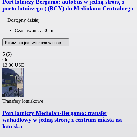
Port lotniczy Bergamo: autobus w jedną stronę z
portu lotniczego ( (BGY) do Mediolanu Centralnego
Dostępny dzisiaj
Czas trwania: 50 min
Pokaż, co jest wliczone w cenę
5
(5)
Od
13,86 USD
Transfery lotniskowe
Port lotniczy Mediolan-Bergamo: transfer
wahadłowy w jedną stronę z centrum miasta na
lotnisko