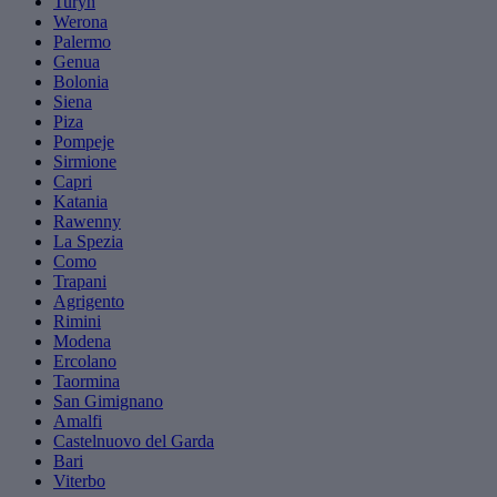
Turyn
Werona
Palermo
Genua
Bolonia
Siena
Piza
Pompeje
Sirmione
Capri
Katania
Rawenny
La Spezia
Como
Trapani
Agrigento
Rimini
Modena
Ercolano
Taormina
San Gimignano
Amalfi
Castelnuovo del Garda
Bari
Viterbo