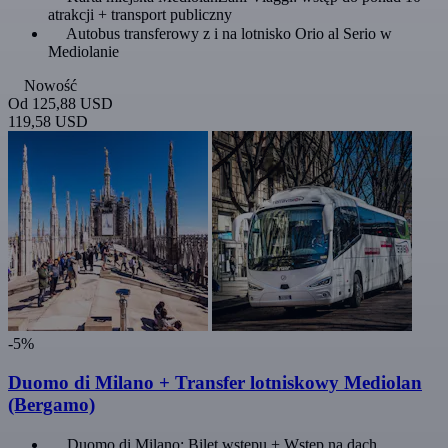
atrakcji + transport publiczny
Autobus transferowy z i na lotnisko Orio al Serio w
Mediolanie
Nowość
Od
125,88 USD
119,58 USD
-5%
Duomo di Milano + Transfer lotniskowy Mediolan
(Bergamo)
Duomo di Milano: Bilet wstępu + Wstęp na dach