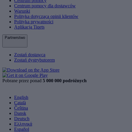
Centrum pomocy
Centrum pomocy dla dostawców
Warunki
Polityka dotycząca opinii klientów
Polityka prywatności
Aplikacja Tiqets
Partnerstwo
Zostań dostawcą
Zostań dystrybutorem
Pobrane przez ponad
5 000 000 podróżnych
English
Català
Čeština
Dansk
Deutsch
Ελληνικά
Español