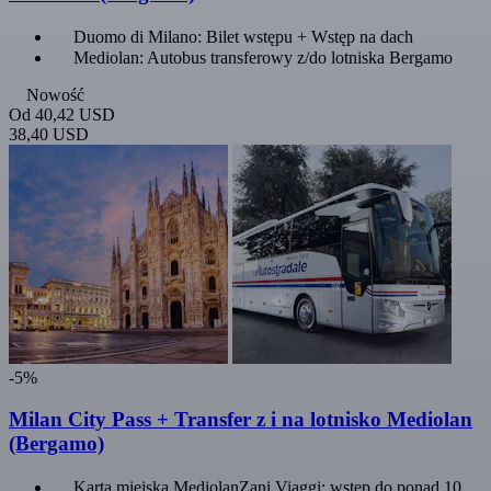
Duomo di Milano: Bilet wstępu + Wstęp na dach
Mediolan: Autobus transferowy z/do lotniska Bergamo
Nowość
Od
40,42 USD
38,40 USD
-5%
Milan City Pass + Transfer z i na lotnisko Mediolan
(Bergamo)
Karta miejska MediolanZani Viaggi: wstęp do ponad 10