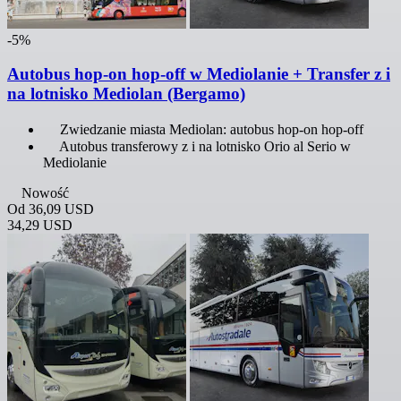
-5%
Autobus hop-on hop-off w Mediolanie + Transfer z i
na lotnisko Mediolan (Bergamo)
Zwiedzanie miasta Mediolan: autobus hop-on hop-off
Autobus transferowy z i na lotnisko Orio al Serio w
Mediolanie
Nowość
Od
36,09 USD
34,29 USD