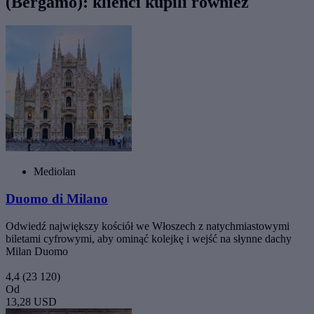
(Bergamo): klienci kupili również
Mediolan
Duomo di Milano
Odwiedź największy kościół we Włoszech z natychmiastowymi
biletami cyfrowymi, aby ominąć kolejkę i wejść na słynne dachy
Milan Duomo
4,4
(23 120)
Od
13,28 USD