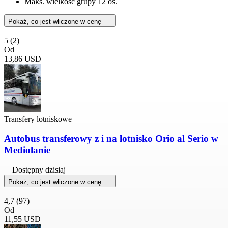
Maks. wielkość grupy 12 os.
Pokaż, co jest wliczone w cenę
5
(2)
Od
13,86 USD
Transfery lotniskowe
Autobus transferowy z i na lotnisko Orio al Serio w
Mediolanie
Dostępny dzisiaj
Pokaż, co jest wliczone w cenę
4,7
(97)
Od
11,55 USD