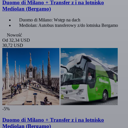
Duomo di Milano + Transfer z i na lotnisko
Mediolan (Bergamo)
Duomo di Milano: Wstęp na dach
Mediolan: Autobus transferowy z/do lotniska Bergamo
Nowość
Od
32,34 USD
30,72 USD
-5%
Duomo di Milano + Transfer z i na lotnisko
Mediolan (Bergamo)