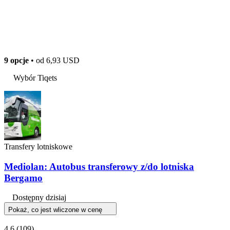
9 opcje
• od
6,93 USD
Wybór Tiqets
Transfery lotniskowe
Mediolan: Autobus transferowy z/do lotniska
Bergamo
Dostępny dzisiaj
Pokaż, co jest wliczone w cenę
4,6
(109)