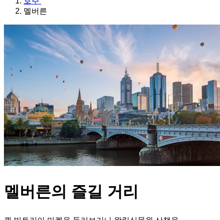
호주
멜버른
멜버른의 즐길 거리