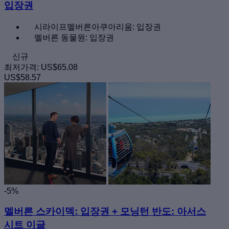
입장권
시라이프멜버른아쿠아리움: 입장권
멜버른 동물원: 입장권
신규
최저가격:
US$65.08
US$58.57
-5%
멜버른 스카이덱: 입장권 + 모닝턴 반도: 아서스
시트 이글