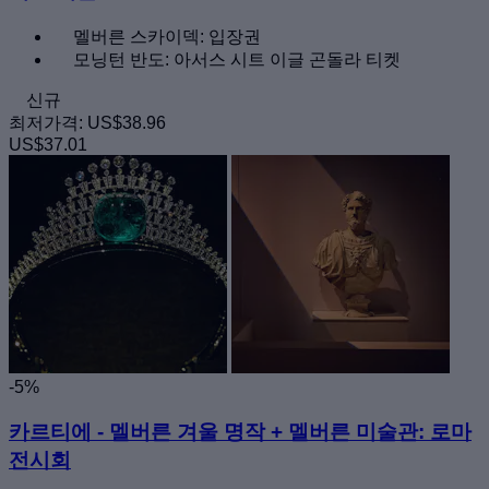
멜버른 스카이덱: 입장권
모닝턴 반도: 아서스 시트 이글 곤돌라 티켓
신규
최저가격:
US$38.96
US$37.01
-5%
카르티에 - 멜버른 겨울 명작 + 멜버른 미술관: 로마
전시회