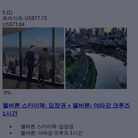
5
(1)
최저가격:
US$77.73
US$73.84
-5%
멜버른 스카이덱: 입장권 + 멜버른: 야라강 크루즈
1시간
멜버른 스카이덱: 입장권
멜버른: 야라강 크루즈 1시간