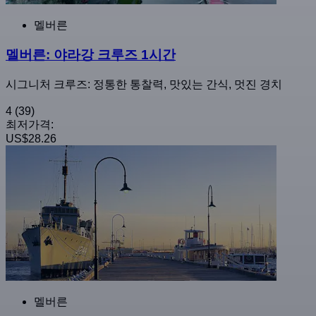
멜버른
멜버른: 야라강 크루즈 1시간
시그니처 크루즈: 정통한 통찰력, 맛있는 간식, 멋진 경치
4
(39)
최저가격:
US$28.26
멜버른