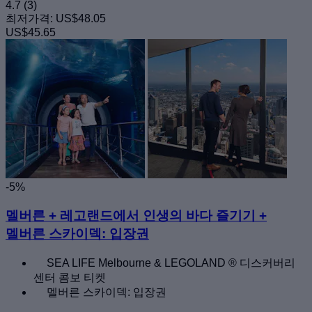
4.7
(3)
최저가격:
US$48.05
US$45.65
-5%
멜버른 + 레고랜드에서 인생의 바다 즐기기 +
멜버른 스카이덱: 입장권
SEA LIFE Melbourne & LEGOLAND ® 디스커버리
센터 콤보 티켓
멜버른 스카이덱: 입장권