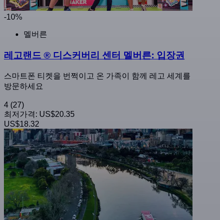
-10%
멜버른
레고랜드 ® 디스커버리 센터 멜버른: 입장권
스마트폰 티켓을 번쩍이고 온 가족이 함께 레고 세계를
방문하세요
4
(27)
최저가격:
US$20.35
US$18.32