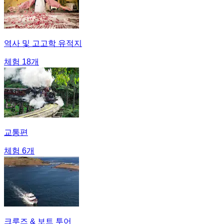
역사 및 고고학 유적지
체험 18개
교통편
체험 6개
크루즈 & 보트 투어