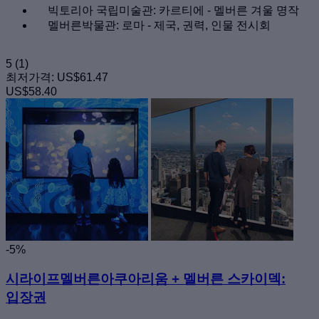
빅토리아 국립미술관: 카르티에 - 멜버른 겨울 명작
멜버른박물관: 로마 - 제국, 권력, 인물 전시회
5
(1)
최저가격:
US$61.47
US$58.40
-5%
시라이프멜버른아쿠아리움 + 멜버른 스카이덱:
입장권