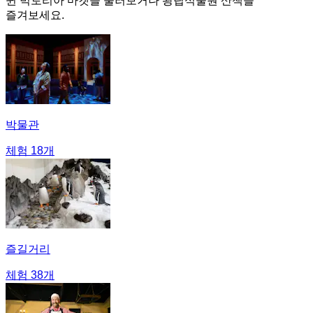
퀸 빅토리아 마켓을 둘러보거나 왕립식물원 산책을
즐겨보세요.
박물관
체험 18개
즐길거리
체험 38개