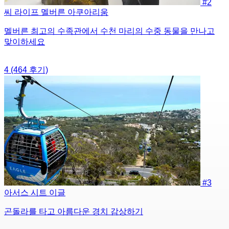
#2
씨 라이프 멜버른 아쿠아리움
멜버른 최고의 수족관에서 수천 마리의 수중 동물을 만나고
맞이하세요
4
(464 후기)
#3
아서스 시트 이글
곤돌라를 타고 아름다운 경치 감상하기