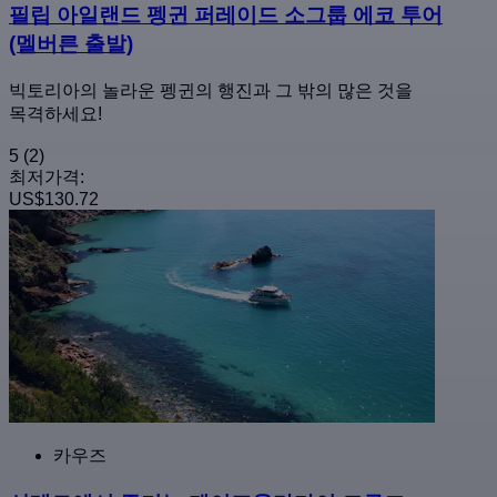
필립 아일랜드 펭귄 퍼레이드 소그룹 에코 투어
(멜버른 출발)
빅토리아의 놀라운 펭귄의 행진과 그 밖의 많은 것을
목격하세요!
5
(2)
최저가격:
US$130.72
카우즈