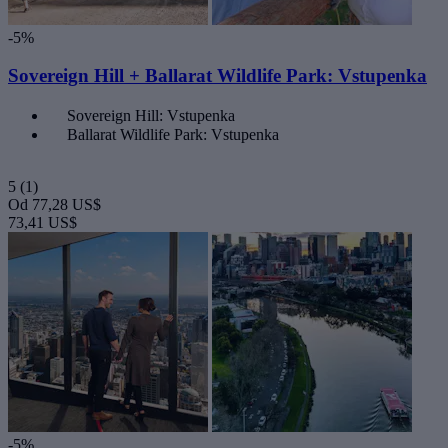
-5%
Sovereign Hill + Ballarat Wildlife Park: Vstupenka
Sovereign Hill: Vstupenka
Ballarat Wildlife Park: Vstupenka
5
(1)
Od
77,28 US$
73,41 US$
-5%