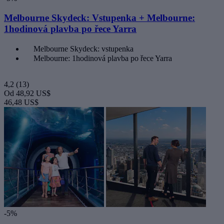
Melbourne Skydeck: Vstupenka + Melbourne:
1hodinová plavba po řece Yarra
Melbourne Skydeck: vstupenka
Melbourne: 1hodinová plavba po řece Yarra
4,2
(13)
Od
48,92 US$
46,48 US$
-5%