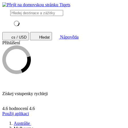
Nápověda
cs / USD
Hledat
Přihlášení
Získej vstupenky rychleji
4.6 hodnocení
4.6
Použij aplikaci
Austrálie