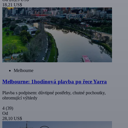
18,21 US$
Melbourne
Melbourne: 1hodinová plavba po řece Yarra
Plavba s podpisem: důvtipné postřehy, chutné pochoutky,
ohromující výhledy
4
(39)
Od
28,10 US$