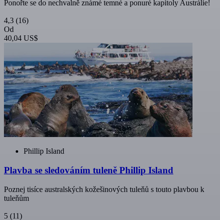
Ponořte se do nechvalně známé temné a ponuré kapitoly Austrálie!
4,3
(16)
Od
40,04 US$
Phillip Island
Plavba se sledováním tuleně Phillip Island
Poznej tisíce australských kožešinových tuleňů s touto plavbou k
tuleňům
5
(11)