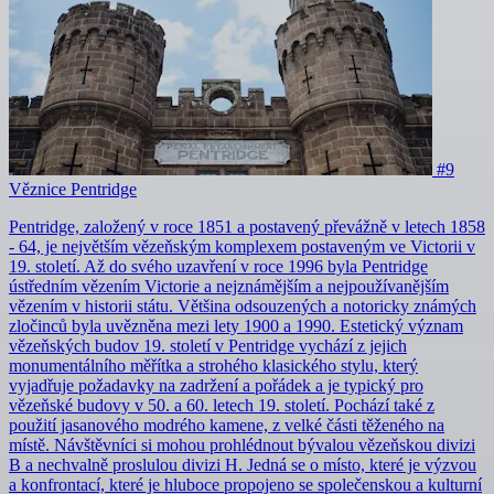
#9
Věznice Pentridge
Pentridge, založený v roce 1851 a postavený převážně v letech 1858
- 64, je největším vězeňským komplexem postaveným ve Victorii v
19. století. Až do svého uzavření v roce 1996 byla Pentridge
ústředním vězením Victorie a nejznámějším a nejpoužívanějším
vězením v historii státu. Většina odsouzených a notoricky známých
zločinců byla uvězněna mezi lety 1900 a 1990. Estetický význam
vězeňských budov 19. století v Pentridge vychází z jejich
monumentálního měřítka a strohého klasického stylu, který
vyjadřuje požadavky na zadržení a pořádek a je typický pro
vězeňské budovy v 50. a 60. letech 19. století. Pochází také z
použití jasanového modrého kamene, z velké části těženého na
místě. Návštěvníci si mohou prohlédnout bývalou vězeňskou divizi
B a nechvalně proslulou divizi H. Jedná se o místo, které je výzvou
a konfrontací, které je hluboce propojeno se společenskou a kulturní