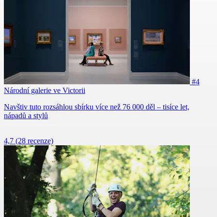
#4
Národní galerie ve Victorii
Navštiv tuto rozsáhlou sbírku více než 76 000 děl – tisíce let,
nápadů a stylů
4,7
(28 recenze)