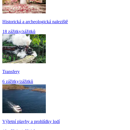
Historická a archeologická naleziště
18 zážitky/zážitků
Transfery
6 zážitky/zážitků
Výletní plavby a prohlídky lodí