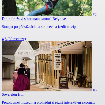
#5
Dobrodružství s korunami stromů Belgrave
Stoupat po překážkách na stromech a jezdit na zip
4,6
(39 recenze)
#6
Sovereign Hill
Prozkoumej muzeum a prohlédni si různé interaktivní exponáty