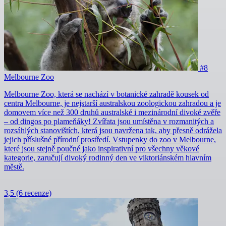
#8
Melbourne Zoo
Melbourne Zoo, která se nachází v botanické zahradě kousek od
centra Melbourne, je nejstarší australskou zoologickou zahradou a je
domovem více než 300 druhů australské i mezinárodní divoké zvěře
– od dingos po plameňáky! Zvířata jsou umístěna v rozmanitých a
rozsáhlých stanovištích, která jsou navržena tak, aby přesně odrážela
jejich příslušné přírodní prostředí. Vstupenky do zoo v Melbourne,
které jsou stejně poučné jako inspirativní pro všechny věkové
kategorie, zaručují divoký rodinný den ve viktoriánském hlavním
městě.
3,5
(6 recenze)