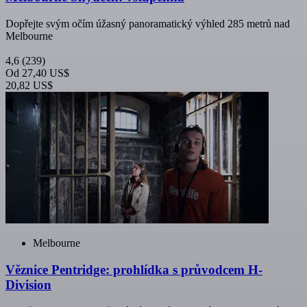
Dopřejte svým očím úžasný panoramatický výhled 285 metrů nad
Melbourne
4,6
(239)
Od
27,40 US$
20,82 US$
Melbourne
Věznice Pentridge: prohlídka s průvodcem H-
Division