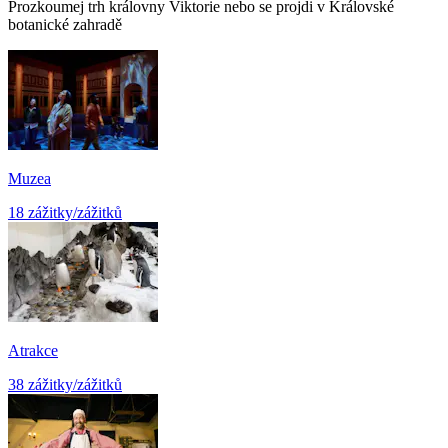
Prozkoumej trh královny Viktorie nebo se projdi v Královské
botanické zahradě
Muzea
18 zážitky/zážitků
Atrakce
38 zážitky/zážitků