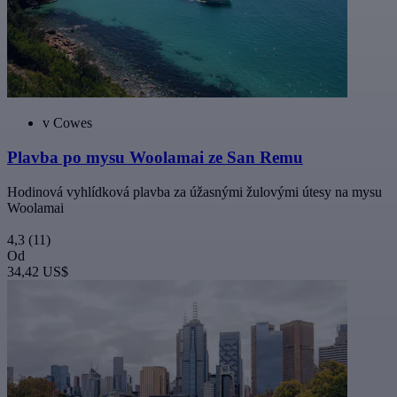
v Cowes
Plavba po mysu Woolamai ze San Remu
Hodinová vyhlídková plavba za úžasnými žulovými útesy na mysu
Woolamai
4,3
(11)
Od
34,42 US$