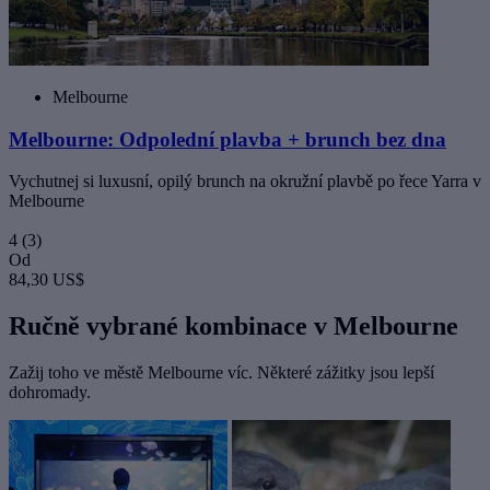
Melbourne
Melbourne: Odpolední plavba + brunch bez dna
Vychutnej si luxusní, opilý brunch na okružní plavbě po řece Yarra v
Melbourne
4
(3)
Od
84,30 US$
Ručně vybrané kombinace v Melbourne
Zažij toho ve městě Melbourne víc. Některé zážitky jsou lepší
dohromady.