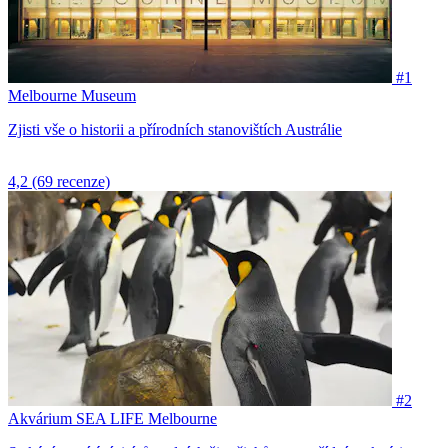
#1
Melbourne Museum
Zjisti vše o historii a přírodních stanovištích Austrálie
4,2
(69 recenze)
#2
Akvárium SEA LIFE Melbourne