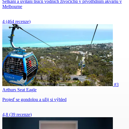
Setkání a uvítání tisíců vodních živočichů v prvotřídním akváriu v
Melbourne
4
(464 recenze)
#3
Arthurs Seat Eagle
Projeď se gondolou a užij si výhled
4,8
(39 recenze)