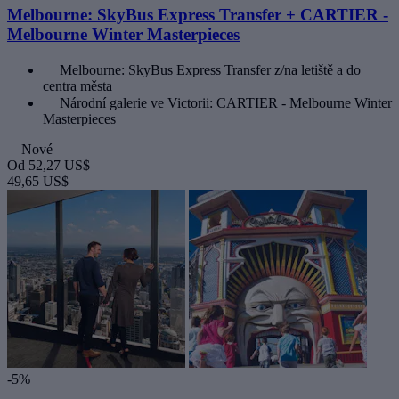
Melbourne: SkyBus Express Transfer + CARTIER -
Melbourne Winter Masterpieces
Melbourne: SkyBus Express Transfer z/na letiště a do
centra města
Národní galerie ve Victorii: CARTIER - Melbourne Winter
Masterpieces
Nové
Od
52,27 US$
49,65 US$
-5%