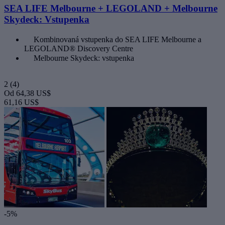
SEA LIFE Melbourne + LEGOLAND + Melbourne
Skydeck: Vstupenka
Kombinovaná vstupenka do SEA LIFE Melbourne a
LEGOLAND® Discovery Centre
Melbourne Skydeck: vstupenka
2
(4)
Od
64,38 US$
61,16 US$
-5%