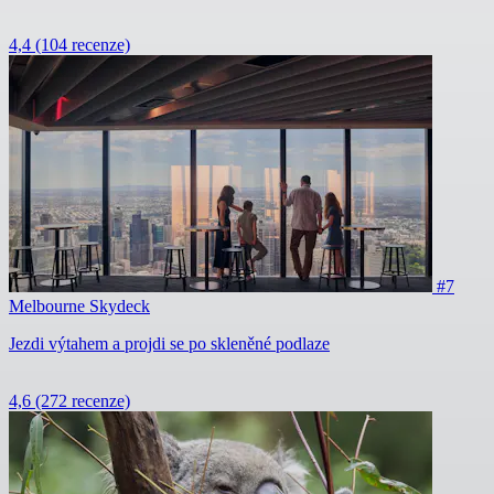
4,4
(104 recenze)
#7
Melbourne Skydeck
Jezdi výtahem a projdi se po skleněné podlaze
4,6
(272 recenze)