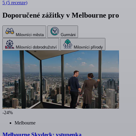
5
(5 recenze)
Doporučené zážitky v Melbourne pro
Milovníci města
Gurmáni
Milovníci dobrodružství
Milovníci přírody
-24%
Melbourne
Melbourne Skydeck: vstupenka