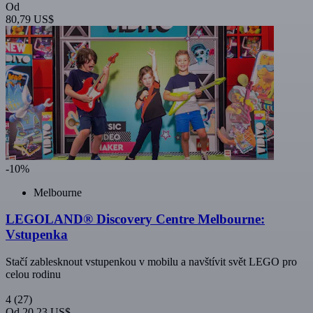
Od
80,79 US$
-10%
Melbourne
LEGOLAND® Discovery Centre Melbourne:
Vstupenka
Stačí zablesknout vstupenkou v mobilu a navštívit svět LEGO pro
celou rodinu
4
(27)
Od
20,23 US$