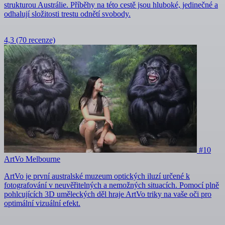
strukturou Austrálie. Příběhy na této cestě jsou hluboké, jedinečné a
odhalují složitosti trestu odnětí svobody.
4,3
(70 recenze)
#10
ArtVo Melbourne
ArtVo je první australské muzeum optických iluzí určené k
fotografování v neuvěřitelných a nemožných situacích. Pomocí plně
pohlcujících 3D uměleckých děl hraje ArtVo triky na vaše oči pro
optimální vizuální efekt.