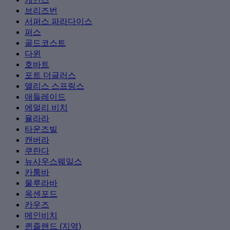
브리즈번
서퍼스 파라다이스
퍼스
골드코스트
다윈
호바트
포트 더글러스
앨리스 스프링스
애들레이드
에얼리 비치
율라라
타운즈빌
캔버라
쿠란다
뉴사우스웨일스
카툼바
물루라바
옥센포드
카우즈
메인비치
퀸즐랜드 (지역)