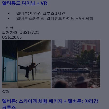
알티튜드 다이닝 + VR
멜버른: 야라강 크루즈 1시간
멜버른 스카이덱: 알티튜드 다이닝 + VR 체험
신규
최저가격:
US$127.21
US$120.85
-5%
멜버른: 스카이덱 체험 패키지 + 멜버른: 야라강
크루즈