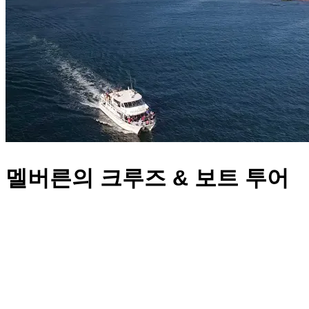
멜버른의 크루즈 & 보트 투어