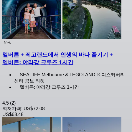
-5%
멜버른 + 레고랜드에서 인생의 바다 즐기기 +
멜버른: 야라강 크루즈 1시간
SEA LIFE Melbourne & LEGOLAND ® 디스커버리
센터 콤보 티켓
멜버른: 야라강 크루즈 1시간
4.5
(2)
최저가격:
US$72.08
US$68.48