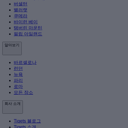
버셀턴
밸러랫
쿠메라
바이런 베이
탬버린 마운틴
필립 아일랜드
알아보기
바르셀로나
런던
뉴욕
파리
로마
모든 장소
회사 소개
Tiqets 블로그
Tiqets 소개