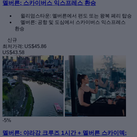
멜버른: 스카이버스 익스프레스 환승
윌리엄스타운: 멜버른에서 편도 또는 왕복 페리 탑승
멜버른: 공항 및 도심에서 스카이버스 익스프레스
환승
신규
최저가격:
US$45.86
US$43.58
-5%
멜버른: 야라강 크루즈 1시간 + 멜버른 스카이덱: