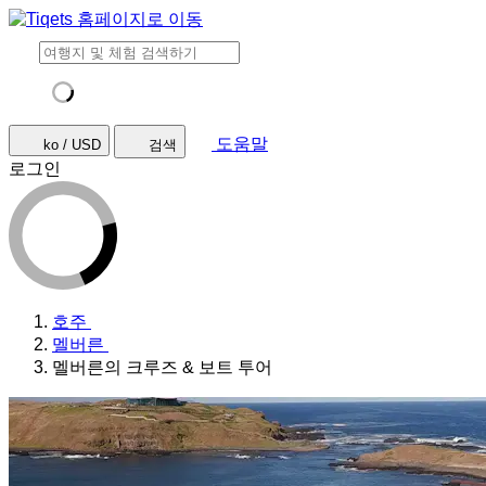
도움말
ko / USD
검색
로그인
호주
멜버른
멜버른의 크루즈 & 보트 투어