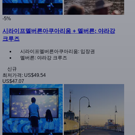
-5%
시라이프멜버른아쿠아리움 + 멜버른: 야라강
크루즈
시라이프멜버른아쿠아리움: 입장권
멜버른: 야라강 크루즈
신규
최저가격:
US$49.54
US$47.07