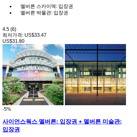
멜버른 스카이덱: 입장권
멜버른 박물관: 입장권
4.5
(6)
최저가격:
US$33.47
US$31.80
-5%
사이언스웍스 멜버른: 입장권 + 멜버른 미술관:
입장권