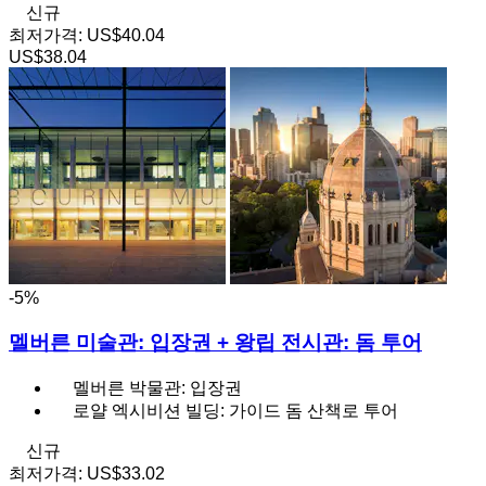
신규
최저가격:
US$40.04
US$38.04
-5%
멜버른 미술관: 입장권 + 왕립 전시관: 돔 투어
멜버른 박물관: 입장권
로얄 엑시비션 빌딩: 가이드 돔 산책로 투어
신규
최저가격:
US$33.02