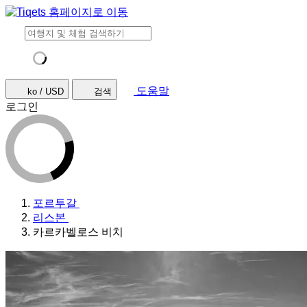
도움말
ko / USD
검색
로그인
포르투갈
리스본
카르카벨로스 비치