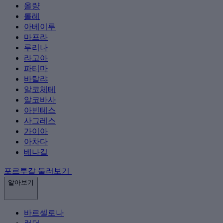
올량
롤레
아베이루
마프라
루리나
라고아
파티마
바탈랴
알코체테
알코바사
아빈테스
사그레스
가이아
아차다
베나길
포르투갈 둘러보기
알아보기
바르셀로나