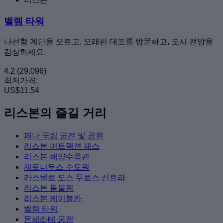
벨렘 타워
나선형 계단을 오르고, 오래된 대포를 방문하고, 도시 전망을
감상하세요.
4.2
(29,096)
최저가격:
US$11.54
리스본의 즐길 거리
페나 국립 궁전 및 공원
리스본 어트랙션 패스
리스본 해양수족관
제로니무스 수도원
카스텔로 도스 무로스 신트라
리스본 동물원
리스본 케이블카
벨렘 타워
몬세라테 궁전