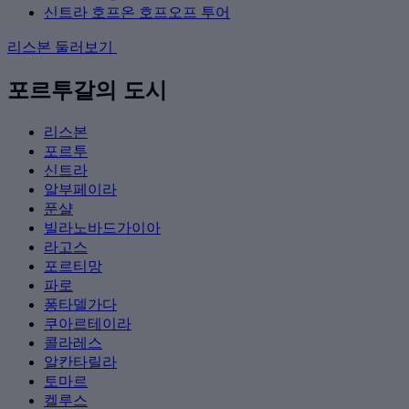
신트라 호프온 호프오프 투어
리스본 둘러보기
포르투갈의 도시
리스본
포르투
신트라
알부페이라
푼샬
빌라노바드가이아
라고스
포르티망
파로
퐁타델가다
쿠아르테이라
콜라레스
알칸타릴라
토마르
켈루스