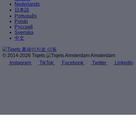
Nederlands
日本語
Português
Polski
Русский
Svenska
中文
© 2014-2026 Tiqets
Amsterdam
Instagram
TikTok
Facebook
Twitter
LinkedIn