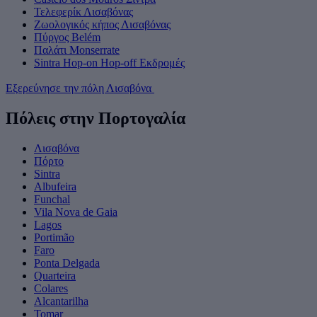
Τελεφερίκ Λισαβόνας
Ζωολογικός κήπος Λισαβόνας
Πύργος Belém
Παλάτι Monserrate
Sintra Hop-on Hop-off Εκδρομές
Εξερεύνησε την πόλη Λισαβόνα
Πόλεις στην Πορτογαλία
Λισαβόνα
Πόρτο
Sintra
Albufeira
Funchal
Vila Nova de Gaia
Lagos
Portimão
Faro
Ponta Delgada
Quarteira
Colares
Alcantarilha
Tomar