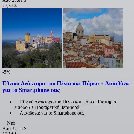
Από
28,81 $
27,37 $
-5%
Εθνικό Ανάκτορο του Πένια και Πάρκο + Λισαβόνα:
για το Smartphone σας
Εθνικό Ανάκτορο του Πένια και Πάρκο: Εισιτήριο
εισόδου + Προαιρετική μεταφορά
Λισαβόνα: για το Smartphone σας
Νέο
Από
32,15 $
30,54 $