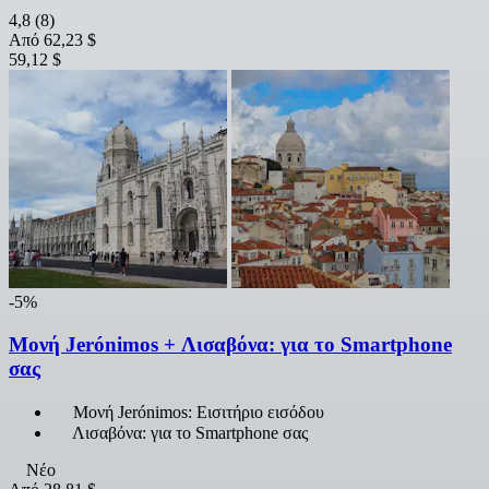
4,8
(8)
Από
62,23 $
59,12 $
-5%
Μονή Jerónimos + Λισαβόνα: για το Smartphone
σας
Μονή Jerónimos: Εισιτήριο εισόδου
Λισαβόνα: για το Smartphone σας
Νέο