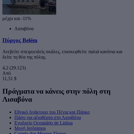
μέχρι και -11%
Λισαβόνα
Πύργος Belém
Ανεβείτε σπειροειδείς σκάλες, επισκεφθείτε παλιά κανόνια και
δείτε τη θέα της πόλης.
4,2
(29.123)
Από
11,51 $
Πράγματα να κάνεις στην πόλη στη
Λισαβόνα
Εθνικό Ανάκτορο του Πένια και Πάρκο
Πάσο για αξιοθέατα στη Λισαβόνα
Ενυδρείο Oceanário de Lisboa
Μονή Jerónimos
Castelo dos Mouros Σίντρα