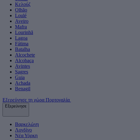
Κελούζ
Olhão
Loulé
Aveiro
Mafra
Lourinhã
Lagoa
Fátima
Batalha
Alcochete
Alcobaça
Avintes
Sagres
Guia
Achada
Benagil
Εξερεύνησε τη χώρα Πορτογαλία
Εξερεύνησε
Βαρκελώνη
Λονδίνο
Νέα Υόρκη