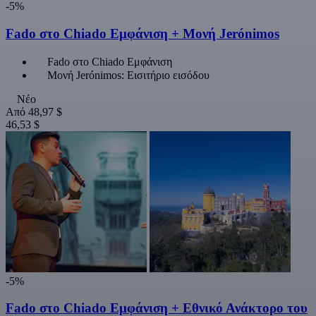
-5%
Fado στο Chiado Εμφάνιση + Μονή Jerónimos
Fado στο Chiado Εμφάνιση
Μονή Jerónimos: Εισιτήριο εισόδου
Νέο
Από
48,97 $
46,53 $
-5%
Fado στο Chiado Εμφάνιση + Εθνικό Ανάκτορο του