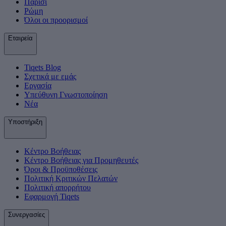
Παρίσι
Ρώμη
Όλοι οι προορισμοί
Εταιρεία
Tiqets Βlog
Σχετικά με εμάς
Εργασία
Υπεύθυνη Γνωστοποίηση
Νέα
Υποστήριξη
Κέντρο Βοήθειας
Κέντρο Βοήθειας για Προμηθευτές
Όροι & Προϋποθέσεις
Πολιτική Κριτικών Πελατών
Πολιτική απορρήτου
Εφαρμογή Tiqets
Συνεργασίες