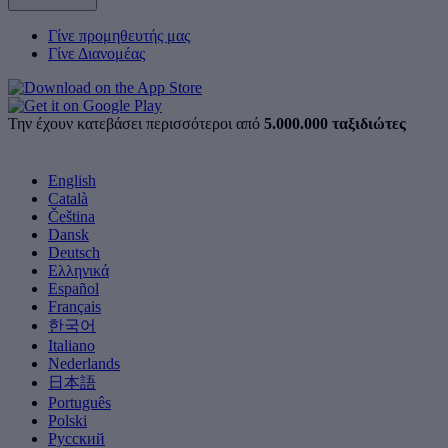
Γίνε προμηθευτής μας
Γίνε Διανομέας
Την έχουν κατεβάσει περισσότεροι από
5.000.000 ταξιδιώτες
English
Català
Čeština
Dansk
Deutsch
Ελληνικά
Español
Français
한국어
Italiano
Nederlands
日本語
Português
Polski
Русский