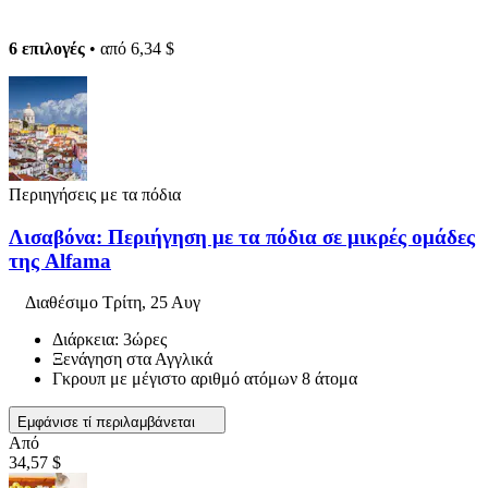
6 επιλογές
• από
6,34 $
Περιηγήσεις με τα πόδια
Λισαβόνα: Περιήγηση με τα πόδια σε μικρές ομάδες
της Alfama
Διαθέσιμο
Τρίτη, 25 Αυγ
Διάρκεια: 3ώρες
Ξενάγηση στα Αγγλικά
Γκρουπ με μέγιστο αριθμό ατόμων 8 άτομα
Εμφάνισε τί περιλαμβάνεται
Από
34,57 $