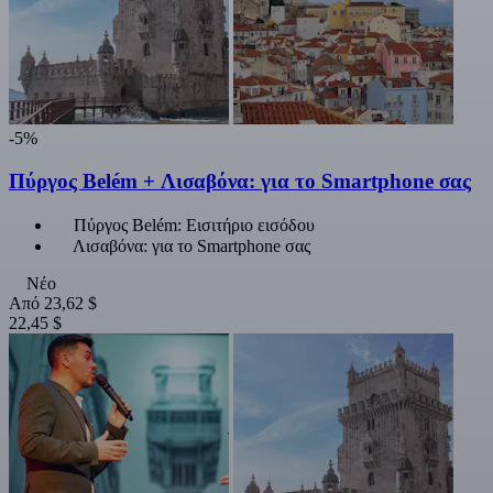
-5%
Πύργος Belém + Λισαβόνα: για το Smartphone σας
Πύργος Belém: Εισιτήριο εισόδου
Λισαβόνα: για το Smartphone σας
Νέο
Από
23,62 $
22,45 $