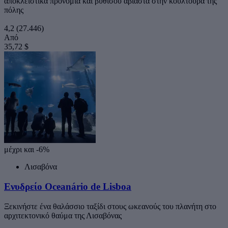
αποκλειστικά προνόμια και βυθίσου αβίαστα στην κουλτούρα της
πόλης
4,2
(27.446)
Από
35,72 $
μέχρι και -6%
Λισαβόνα
Ενυδρείο Oceanário de Lisboa
Ξεκινήστε ένα θαλάσσιο ταξίδι στους ωκεανούς του πλανήτη στο
αρχιτεκτονικό θαύμα της Λισαβόνας