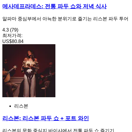
메사데프라데스: 전통 파두 쇼와 저녁 식사
알파마 중심부에서 아늑한 분위기로 즐기는 리스본 파두 투어
4.3
(79)
최저가격:
US$80.84
리스본
리스본: 리스본 파두 쇼 + 포트 와인
리스본의 문화 중심지 바이샤에서 전통 파두 쇼 즐기기