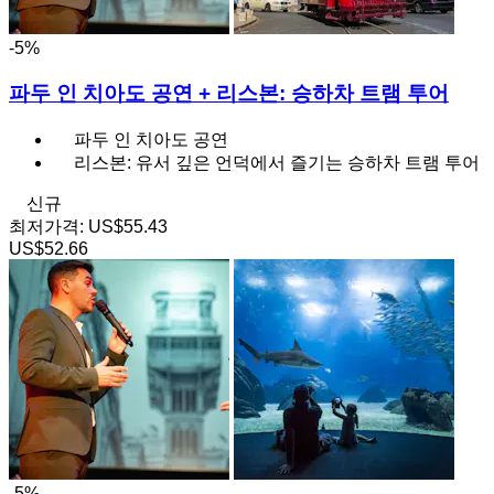
-5%
파두 인 치아도 공연 + 리스본: 승하차 트램 투어
파두 인 치아도 공연
리스본: 유서 깊은 언덕에서 즐기는 승하차 트램 투어
신규
최저가격:
US$55.43
US$52.66
-5%