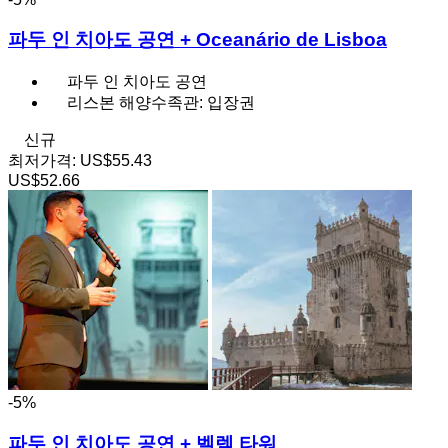
파두 인 치아도 공연 + Oceanário de Lisboa
파두 인 치아도 공연
리스본 해양수족관: 입장권
신규
최저가격:
US$55.43
US$52.66
-5%
파두 인 치아도 공연 + 벨렘 타워