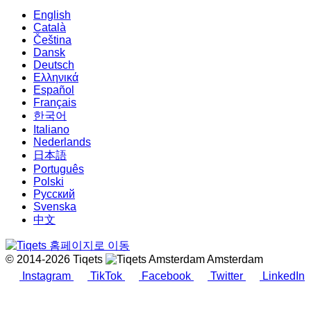
English
Català
Čeština
Dansk
Deutsch
Ελληνικά
Español
Français
한국어
Italiano
Nederlands
日本語
Português
Polski
Русский
Svenska
中文
© 2014-2026 Tiqets
Amsterdam
Instagram
TikTok
Facebook
Twitter
LinkedIn