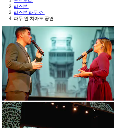
포르투갈
리스본
리스본 파두 쇼
파두 인 치아도 공연