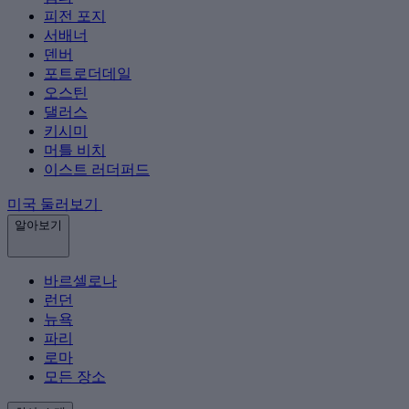
피전 포지
서배너
덴버
포트로더데일
오스틴
댈러스
키시미
머틀 비치
이스트 러더퍼드
미국 둘러보기
알아보기
바르셀로나
런던
뉴욕
파리
로마
모든 장소