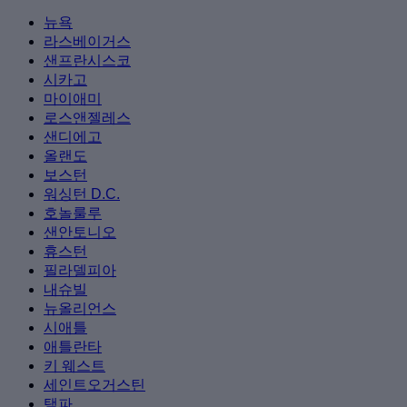
뉴욕
라스베이거스
샌프란시스코
시카고
마이애미
로스앤젤레스
샌디에고
올랜도
보스턴
워싱턴 D.C.
호놀룰루
샌안토니오
휴스턴
필라델피아
내슈빌
뉴올리언스
시애틀
애틀란타
키 웨스트
세인트오거스틴
탬파