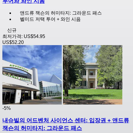
투어와 와인 시음
앤드류 잭슨의 허미타지: 그라운드 패스
벨미드 저택 투어 + 와인 시음
신규
최저가격:
US$54.95
US$52.20
-5%
내슈빌의 어드벤처 사이언스 센터: 입장권 + 앤드류
잭슨의 허미타지: 그라운드 패스