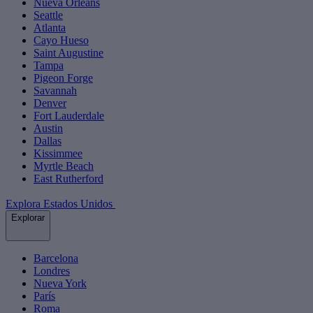
Nueva Orleans
Seattle
Atlanta
Cayo Hueso
Saint Augustine
Tampa
Pigeon Forge
Savannah
Denver
Fort Lauderdale
Austin
Dallas
Kissimmee
Myrtle Beach
East Rutherford
Explora Estados Unidos
Explorar
Barcelona
Londres
Nueva York
París
Roma