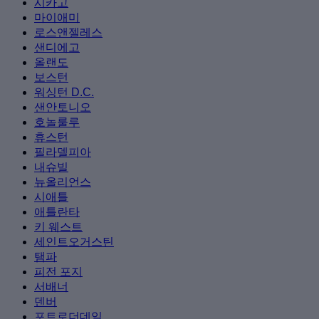
시카고
마이애미
로스앤젤레스
샌디에고
올랜도
보스턴
워싱턴 D.C.
샌안토니오
호놀룰루
휴스턴
필라델피아
내슈빌
뉴올리언스
시애틀
애틀란타
키 웨스트
세인트오거스틴
탬파
피전 포지
서배너
덴버
포트로더데일