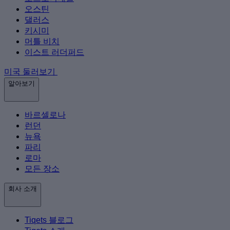
오스틴
댈러스
키시미
머틀 비치
이스트 러더퍼드
미국 둘러보기
알아보기
바르셀로나
런던
뉴욕
파리
로마
모든 장소
회사 소개
Tiqets 블로그