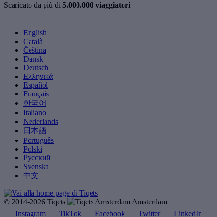
Scaricato da più di
5.000.000 viaggiatori
English
Català
Čeština
Dansk
Deutsch
Ελληνικά
Español
Français
한국어
Italiano
Nederlands
日本語
Português
Polski
Русский
Svenska
中文
© 2014-2026 Tiqets
Amsterdam
Instagram
TikTok
Facebook
Twitter
LinkedIn