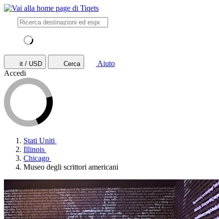
Aiuto
it / USD
Cerca
Accedi
Stati Uniti
Illinois
Chicago
Museo degli scrittori americani