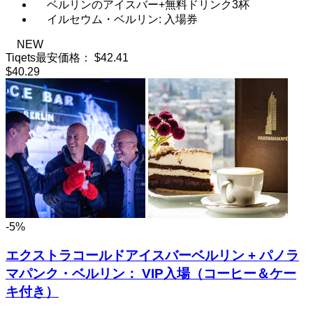
ベルリンのアイスバー+無料ドリンク3杯
イルセウム・ベルリン: 入場券
NEW
Tiqets最安価格：
$42.41
$40.29
-5%
エクストラコールドアイスバーベルリン + パノラ
マパンク・ベルリン： VIP入場（コーヒー＆ケー
キ付き）