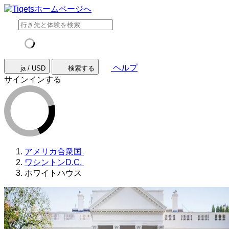
ヘルプ
ja / USD
検索する
サインインする
アメリカ合衆国
ワシントンD.C.
ホワイトハウス