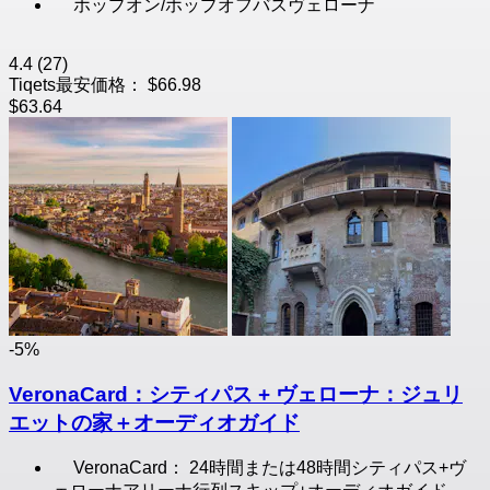
ホップオン/ホップオフバスヴェローナ
4.4
(27)
Tiqets最安価格：
$66.98
$63.64
-5%
VeronaCard：シティパス + ヴェローナ：ジュリ
エットの家＋オーディオガイド
VeronaCard： 24時間または48時間シティパス+ヴ