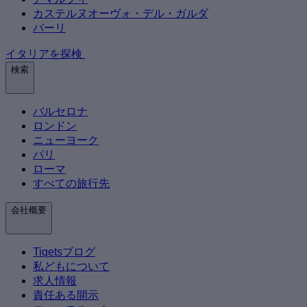
カステルヌオーヴォ・デル・ガルダ
バーリ
イタリアを探検
検索
バルセロナ
ロンドン
ニューヨーク
パリ
ローマ
すべての旅行先
会社概要
Tiqetsブログ
私どもについて
求人情報
責任ある開示