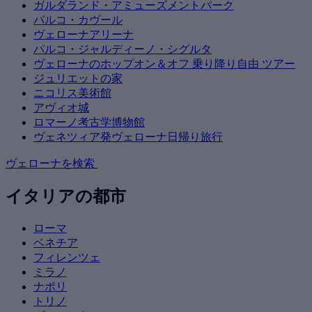
ガルダランド・アミューズメントパーク
パルコ・カヴール
ヴェローナアリーナ
パルコ・ジャルディーノ・シグルタ
ヴェローナのホップオン＆オフ 乗り降り自由 ツアー
ジュリエットの家
ニコリス美術館
アヴィオ城
ロマーノ考古学博物館
ヴェネツィア発ヴェローナ日帰り旅行
ヴェローナを検索
イタリアの都市
ローマ
ベネチア
フィレンツェ
ミラノ
ナポリ
トリノ