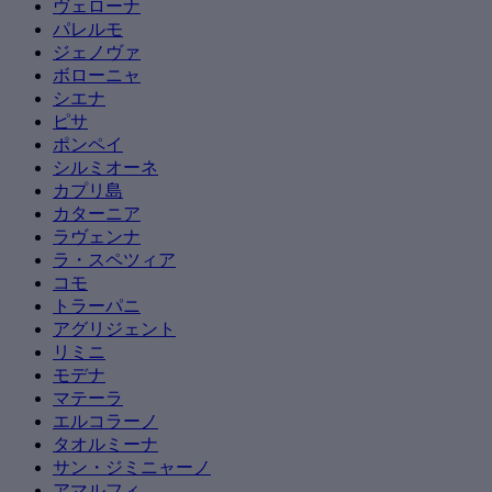
ヴェローナ
パレルモ
ジェノヴァ
ボローニャ
シエナ
ピサ
ポンペイ
シルミオーネ
カプリ島
カターニア
ラヴェンナ
ラ・スペツィア
コモ
トラーパニ
アグリジェント
リミニ
モデナ
マテーラ
エルコラーノ
タオルミーナ
サン・ジミニャーノ
アマルフィ