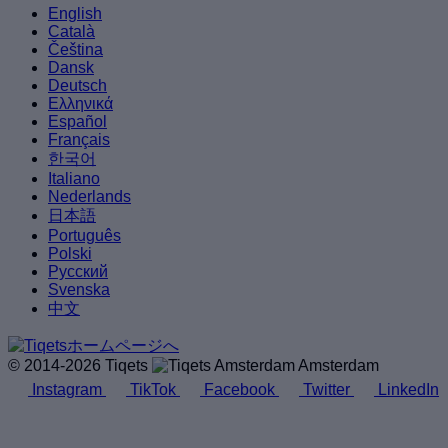
English
Català
Čeština
Dansk
Deutsch
Ελληνικά
Español
Français
한국어
Italiano
Nederlands
日本語
Português
Polski
Русский
Svenska
中文
© 2014-2026 Tiqets
Amsterdam
Instagram
TikTok
Facebook
Twitter
LinkedIn