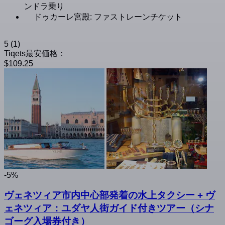
ンドラ乗り
ドゥカーレ宮殿: ファストレーンチケット
5
(1)
Tiqets最安価格：
$109.25
-5%
ヴェネツィア市内中心部発着の水上タクシー + ヴ
ェネツィア：ユダヤ人街ガイド付きツアー（シナ
ゴーグ入場券付き）