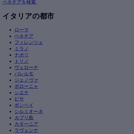
ベネチアを検索
イタリアの都市
ローマ
ベネチア
フィレンツェ
ミラノ
ナポリ
トリノ
ヴェローナ
パレルモ
ジェノヴァ
ボローニャ
シエナ
ピサ
ポンペイ
シルミオーネ
カプリ島
カターニア
ラヴェンナ