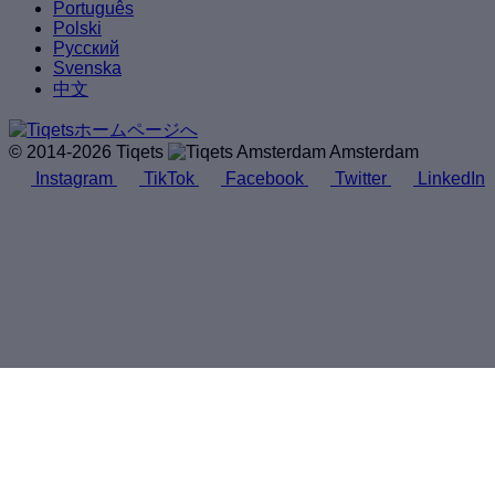
Português
Polski
Русский
Svenska
中文
© 2014-2026 Tiqets
Amsterdam
Instagram
TikTok
Facebook
Twitter
LinkedIn