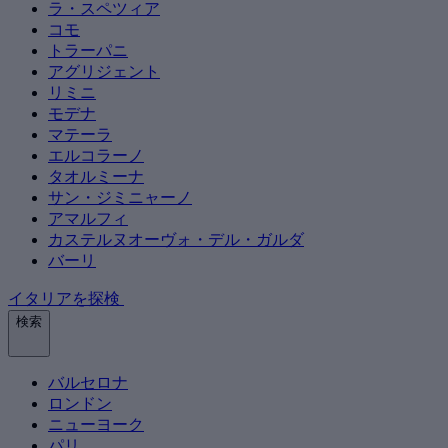
ラ・スペツィア
コモ
トラーパニ
アグリジェント
リミニ
モデナ
マテーラ
エルコラーノ
タオルミーナ
サン・ジミニャーノ
アマルフィ
カステルヌオーヴォ・デル・ガルダ
バーリ
イタリアを探検
検索
バルセロナ
ロンドン
ニューヨーク
パリ