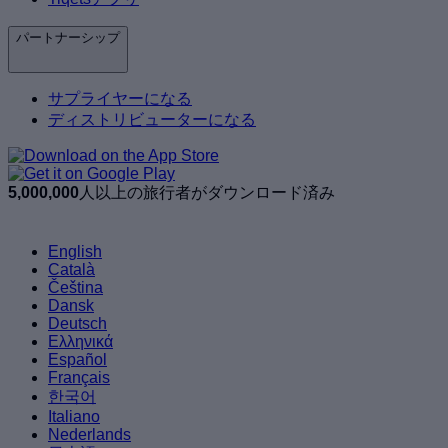
パートナーシップ
サプライヤーになる
ディストリビューターになる
5,000,000
人以上の旅行者がダウンロード済み
English
Català
Čeština
Dansk
Deutsch
Ελληνικά
Español
Français
한국어
Italiano
Nederlands