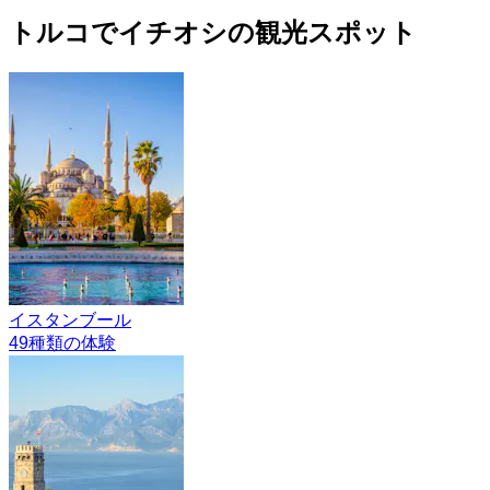
トルコでイチオシの観光スポット
イスタンブール
49種類の体験