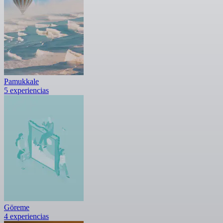
Pamukkale
5 experiencias
Göreme
4 experiencias