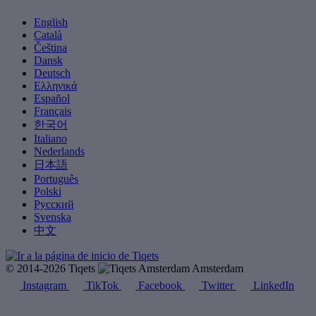
English
Català
Čeština
Dansk
Deutsch
Ελληνικά
Español
Français
한국어
Italiano
Nederlands
日本語
Português
Polski
Русский
Svenska
中文
© 2014-2026 Tiqets
Amsterdam
Instagram
TikTok
Facebook
Twitter
LinkedIn