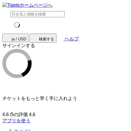
ヘルプ
ja / USD
検索する
サインインする
チケットをもっと早く手に入れよう
4.6 /5の評価
4.6
アプリを使う