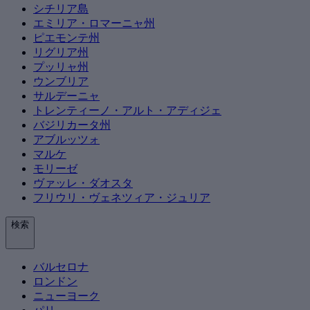
シチリア島
エミリア・ロマーニャ州
ピエモンテ州
リグリア州
プッリャ州
ウンブリア
サルデーニャ
トレンティーノ・アルト・アディジェ
バジリカータ州
アブルッツォ
マルケ
モリーゼ
ヴァッレ・ダオスタ
フリウリ・ヴェネツィア・ジュリア
検索
バルセロナ
ロンドン
ニューヨーク