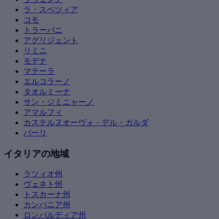
ラ・スペツィア
コモ
トラーパニ
アグリジェント
リミニ
モデナ
マテーラ
エルコラーノ
タオルミーナ
サン・ジミニャーノ
アマルフィ
カステルヌオーヴォ・デル・ガルダ
バーリ
イタリアの地域
ラツィオ州
ヴェネト州
トスカーナ州
カンパニア州
ロンバルディア州