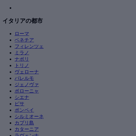
イタリアの都市
ローマ
ベネチア
フィレンツェ
ミラノ
ナポリ
トリノ
ヴェローナ
パレルモ
ジェノヴァ
ボローニャ
シエナ
ピサ
ポンペイ
シルミオーネ
カプリ島
カターニア
ラヴェンナ