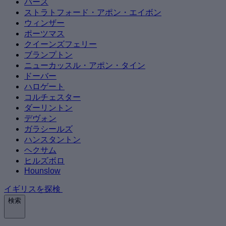
バース
ストラトフォード・アポン・エイボン
ウィンザー
ポーツマス
クイーンズフェリー
ブランプトン
ニューカッスル・アポン・タイン
ドーバー
ハロゲート
コルチェスター
ダーリントン
デヴォン
ガラシールズ
ハンスタントン
ヘクサム
ヒルズボロ
Hounslow
イギリスを探検
検索