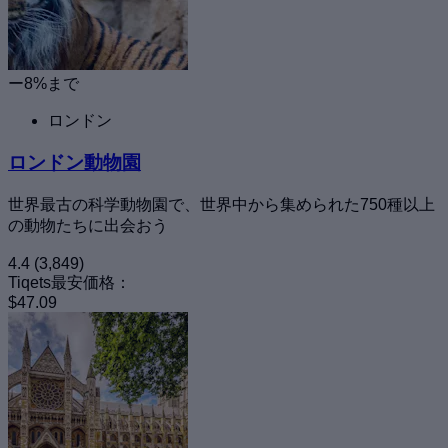
ー8%まで
ロンドン
ロンドン動物園
世界最古の科学動物園で、世界中から集められた750種以上
の動物たちに出会おう
4.4
(3,849)
Tiqets最安価格：
$47.09