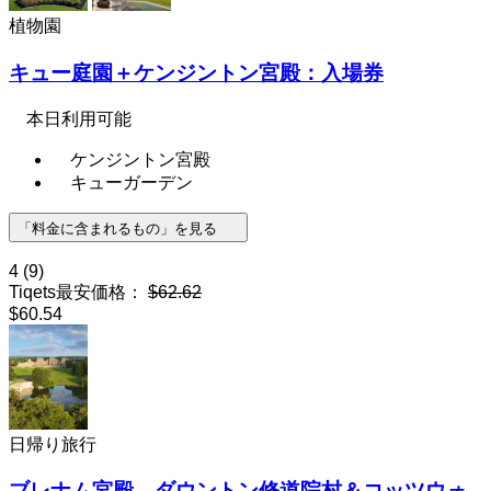
植物園
キュー庭園＋ケンジントン宮殿：入場券
本日利用可能
ケンジントン宮殿
キューガーデン
「料金に含まれるもの」を見る
4
(9)
Tiqets最安価格：
$62.62
$60.54
日帰り旅行
ブレナム宮殿、ダウントン修道院村＆コッツウォ