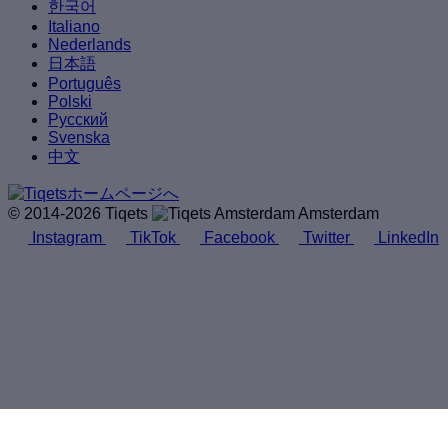
한국어
Italiano
Nederlands
日本語
Português
Polski
Русский
Svenska
中文
© 2014-2026 Tiqets
Amsterdam
Instagram
TikTok
Facebook
Twitter
LinkedIn