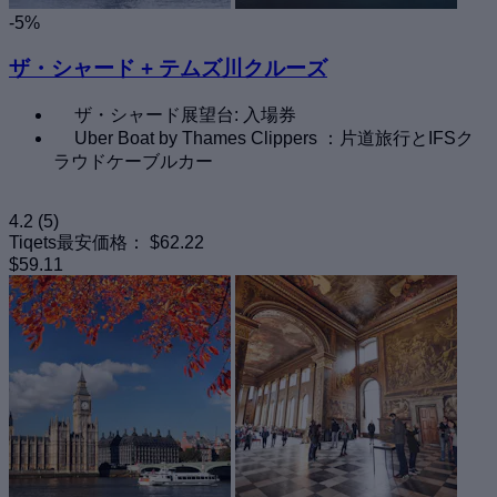
-5%
ザ・シャード + テムズ川クルーズ
ザ・シャード展望台: 入場券
Uber Boat by Thames Clippers ：片道旅行とIFSク
ラウドケーブルカー
4.2
(5)
Tiqets最安価格：
$62.22
$59.11