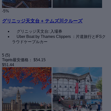
-5%
グリニッジ天文台 + テムズ川クルーズ
グリニッジ天文台: 入場券
Uber Boat by Thames Clippers ：片道旅行とIFSク
ラウドケーブルカー
5
(5)
Tiqets最安価格：
$54.15
$51.44