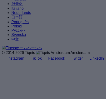
한국어
Italiano
Nederlands
日本語
Português
Polski
Русский
Svenska
中文
© 2014-2026 Tiqets
Amsterdam
Instagram
TikTok
Facebook
Twitter
LinkedIn