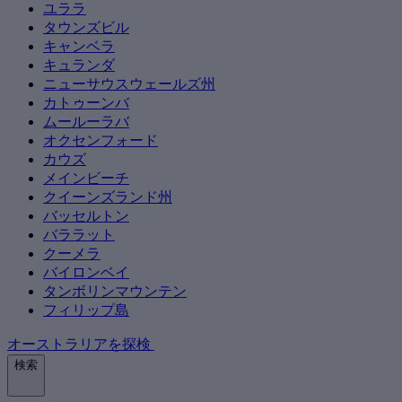
ユララ
タウンズビル
キャンベラ
キュランダ
ニューサウスウェールズ州
カトゥーンバ
ムールーラバ
オクセンフォード
カウズ
メインビーチ
クイーンズランド州
バッセルトン
バララット
クーメラ
バイロンベイ
タンボリンマウンテン
フィリップ島
オーストラリアを探検
検索