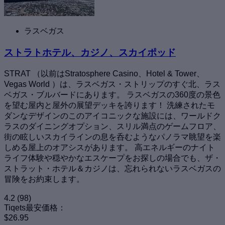
ラスベガス
ストラトホテル、カジノ、スカイポッド
STRAT （以前はStratosphere Casino、Hotel & Tower、
Vegas World ）は、ラスベガス・ストリップのすぐ北、ラス
ベガス・ブルバードにあります。 ラスベガスの360度の景色
を望む屋内と屋外の展望デッキを誇ります！ 洗練されたモ
ダンなデザインのこのアイコニックな施設には、ワールドク
ラスのダイニングオプション、スリル満点のゲームフロア、
街の眩しいスカイラインの息を呑むようなパノラマ眺望を楽
しめる屋上のオアシスがあります。 高エネルギーのナイト
ライフ体験や穏やかなエスケープをお探しの場合でも、ザ・
ストラット・ホテル＆カジノは、忘れられないラスベガスの
冒険をお約束します。
4.2
(98)
Tiqets最安価格：
$26.95