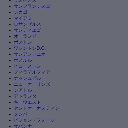
ラスベガス
サンフランシスコ
シカゴ
マイアミ
ロサンゼルス
サンディエゴ
オーランド
ボストン
ワシントンD.C.
サンアントニオ
ホノルル
ヒューストン
フィラデルフィア
ナッシュビル
ニューオーリンズ
シアトル
アトランタ
キーウエスト
セントオーガスティン
タンパ
ピジョン・フォージ
サバンナ