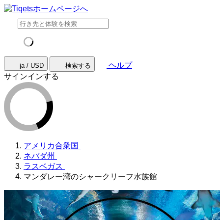
ヘルプ
ja / USD
検索する
サインインする
アメリカ合衆国
ネバダ州
ラスベガス
マンダレー湾のシャークリーフ水族館