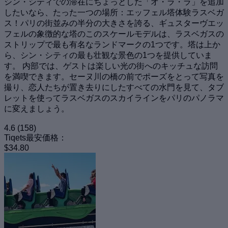
シン・シティでの滞在にちょっとした「オ・ラ・ラ」を追加
したいなら、たった一つの場所：エッフェル塔体験ラスベガ
ス！パリの街並みの半分の大きさを誇る、ギュスターヴエッ
フェルの象徴的な塔のこのスケールモデルは、ラスベガスの
ストリップで最も有名なランドマークの1つです。塔は上か
ら、シン・シティの最も壮観な景色の1つを提供していま
す。 内部では、ゲストは楽しい光の街へのキッチュな訪問
を満喫できます。セーヌ川の橋の前でポーズをとって写真を
撮り、恋人たちが置き去りにしたすべての水門を見て、タブ
レットを使ってラスベガスのスカイラインをパリのパノラマ
に変えましょう。
4.6
(158)
Tiqets最安価格：
$34.80