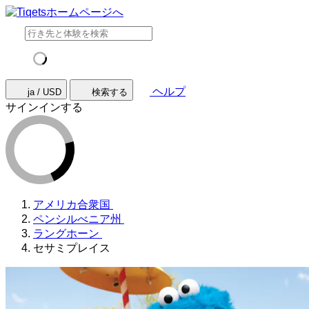
ヘルプ
ja / USD
検索する
サインインする
アメリカ合衆国
ペンシルべニア州
ラングホーン
セサミプレイス