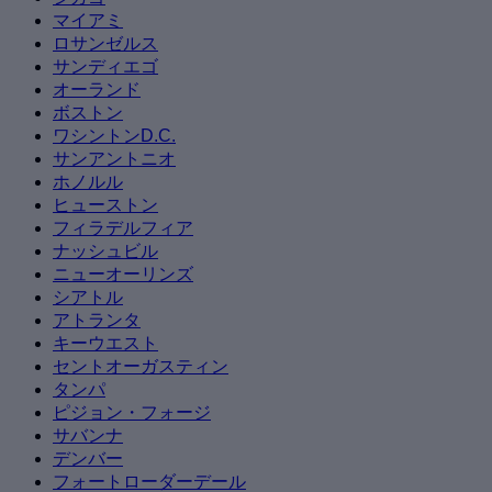
マイアミ
ロサンゼルス
サンディエゴ
オーランド
ボストン
ワシントンD.C.
サンアントニオ
ホノルル
ヒューストン
フィラデルフィア
ナッシュビル
ニューオーリンズ
シアトル
アトランタ
キーウエスト
セントオーガスティン
タンパ
ピジョン・フォージ
サバンナ
デンバー
フォートローダーデール