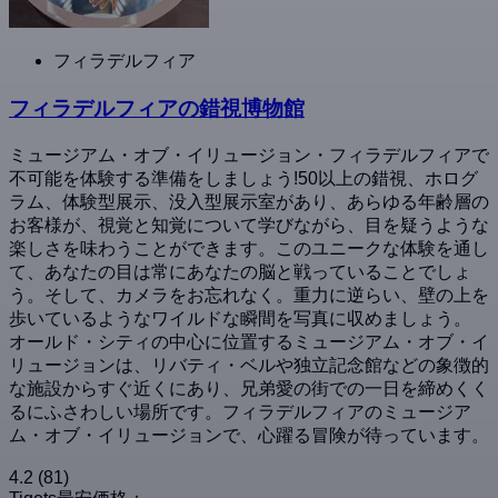
フィラデルフィア
フィラデルフィアの錯視博物館
ミュージアム・オブ・イリュージョン・フィラデルフィアで
不可能を体験する準備をしましょう!50以上の錯視、ホログ
ラム、体験型展示、没入型展示室があり、あらゆる年齢層の
お客様が、視覚と知覚について学びながら、目を疑うような
楽しさを味わうことができます。このユニークな体験を通し
て、あなたの目は常にあなたの脳と戦っていることでしょ
う。そして、カメラをお忘れなく。重力に逆らい、壁の上を
歩いているようなワイルドな瞬間を写真に収めましょう。
オールド・シティの中心に位置するミュージアム・オブ・イ
リュージョンは、リバティ・ベルや独立記念館などの象徴的
な施設からすぐ近くにあり、兄弟愛の街での一日を締めくく
るにふさわしい場所です。フィラデルフィアのミュージア
ム・オブ・イリュージョンで、心躍る冒険が待っています。
4.2
(81)