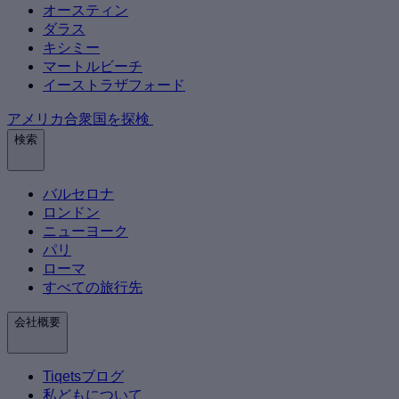
オースティン
ダラス
キシミー
マートルビーチ
イーストラザフォード
アメリカ合衆国を探検
検索
バルセロナ
ロンドン
ニューヨーク
パリ
ローマ
すべての旅行先
会社概要
Tiqetsブログ
私どもについて