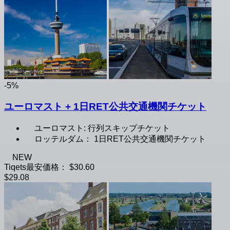
-5%
ユーロマスト + 1日RET公共交通機関チケット
ユーロマスト: 行列スキップチケット
ロッテルダム： 1日RET公共交通機関チケット
NEW
Tiqets最安価格：
$30.60
$29.08