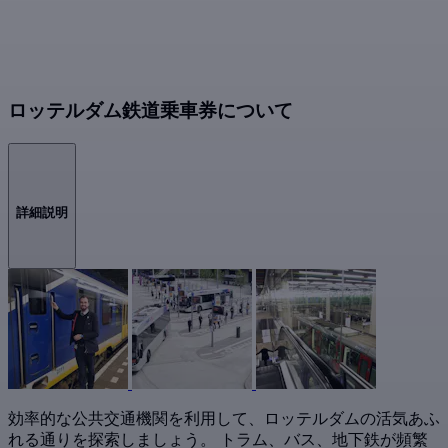
ロッテルダム鉄道乗車券について
詳細説明
効率的な公共交通機関を利用して、ロッテルダムの活気あふ
れる通りを探索しましょう。 トラム、バス、地下鉄が頻繁