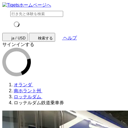
ヘルプ
ja / USD
検索する
サインインする
オランダ
南ホラント州
ロッテルダム
ロッテルダム鉄道乗車券