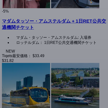
-5%
マダムタッソー・アムステルダム + 1日RET公共交
通機関チケット
マダム・タッソー・アムステルダム: 入場券
ロッテルダム： 1日RET公共交通機関チケット
NEW
Tiqets最安価格：
$33.49
$31.82