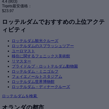
4.4
(803)
Tiqets最安価格：
$23.97
ロッテルダムでおすすめの上位アクテ
ィビティ
ロッテルダム観光クルーズ
ロッテルダムのスプラッシュツアー
ユーロマスト
移住に関するフェニックス美術館
リマスター
ブライドルプ・ロットテルダム動物園
ロッテルダム・ミニゴルフ
フェイエノールトスタジアム
ロッテルダム世界博物館
ロッテルダム・ディナークルーズ
ロッテルダムを検索
オランダの都市