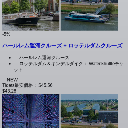
-5%
ハールレム運河クルーズ + ロッテルダムクルーズ
ハールレム運河クルーズ
ロッテルダム＆キンデルダイク： WaterShuttleチケ
ット
NEW
Tiqets最安価格：
$45.56
$43.28