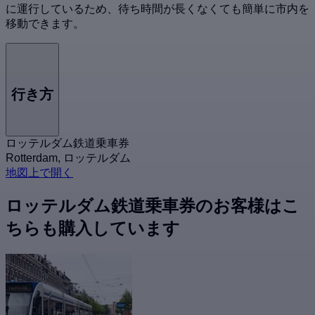
に運行しているため、待ち時間が長くなくても簡単に市内を
移動できます。
行き方
ロッテルダム鉄道乗車券
Rotterdam, ロッテルダム
地図上で開く
ロッテルダム鉄道乗車券のお客様はこ
ちらも購入しています