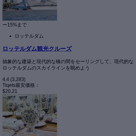
ー15%まで
ロッテルダム
ロッテルダム観光クルーズ
抽象的な建築と現代的な橋の間をセーリングして、現代的な
ロッテルダムのスカイラインを眺めよう
4.4
(3,283)
Tiqets最安価格：
$20.21