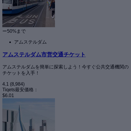
ー50%まで
アムステルダム
アムステルダム市営交通チケット
アムステルダムを簡単に探索しよう！今すぐ公共交通機関の
チケットを入手！
4.1
(8,984)
Tiqets最安価格：
$6.01