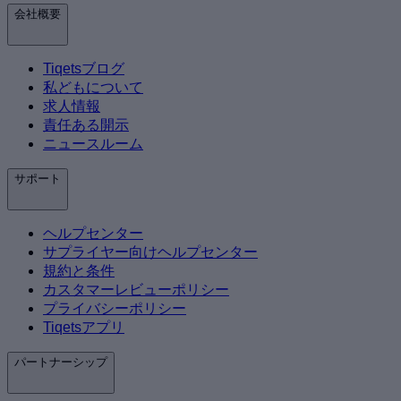
会社概要
Tiqetsブログ
私どもについて
求人情報
責任ある開示
ニュースルーム
サポート
ヘルプセンター
サプライヤー向けヘルプセンター
規約と条件
カスタマーレビューポリシー
プライバシーポリシー
Tiqetsアプリ
パートナーシップ