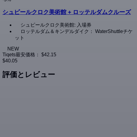
シュピールクロク美術館 + ロッテルダムクルーズ
シュピールクロク美術館: 入場券
ロッテルダム＆キンデルダイク： WaterShuttleチケ
ット
NEW
Tiqets最安価格：
$42.15
$40.05
評価とレビュー