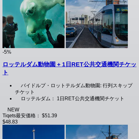
-5%
ロッテルダム動物園 + 1日RET公共交通機関チケッ
ト
バイドルプ・ロットテルダム動物園: 行列スキップ
チケット
ロッテルダム： 1日RET公共交通機関チケット
NEW
Tiqets最安価格：
$51.39
$48.83