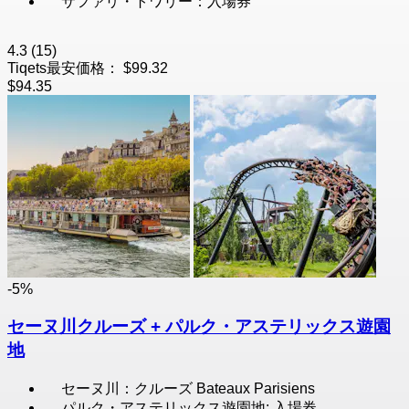
サファリ・トワリー：入場券
4.3
(15)
Tiqets最安価格：
$99.32
$94.35
-5%
セーヌ川クルーズ + パルク・アステリックス遊園
地
セーヌ川：クルーズ Bateaux Parisiens
パルク・アステリックス遊園地: 入場券