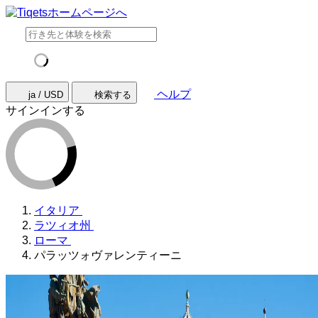
ヘルプ
ja / USD
検索する
サインインする
イタリア
ラツィオ州
ローマ
パラッツォヴァレンティーニ