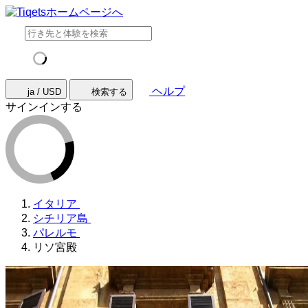
ヘルプ
ja / USD
検索する
サインインする
イタリア
シチリア島
パレルモ
リソ宮殿