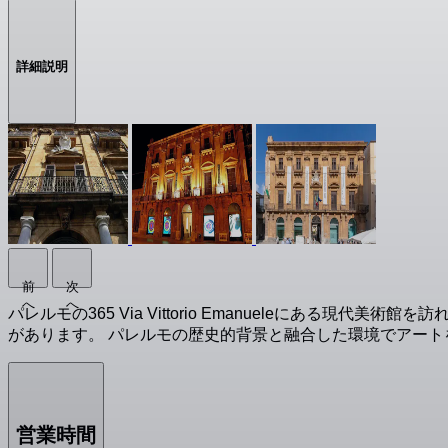
詳細説明
前
次
へ
へ
パレルモの365 Via Vittorio Emanueleにあ
があります。 パレルモの歴史的背景と融合した環境でアート
営業時間