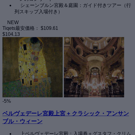
シェーンブルン宮殿＆庭園：ガイド付きツアー（行
列スキップ入場付き）
NEW
Tiqets最安価格：
$109.61
$104.13
-5%
ベルヴェデーレ宮殿上宮 + クラシック・アンサン
ブル・ウィーン
上ベルヴェデーレ宮殿：入場券＋グスタフ・クリム