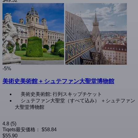
$49.32
-5%
美術史美術館 + シュテファン大聖堂博物館
美術史美術館: 行列スキップチケット
シュテファン大聖堂（すべて込み） ＋シュテファン
大聖堂博物館
4.8
(5)
Tiqets最安価格：
$58.84
$55.90