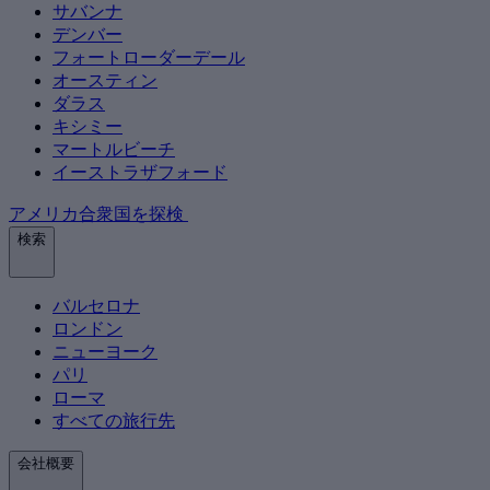
サバンナ
デンバー
フォートローダーデール
オースティン
ダラス
キシミー
マートルビーチ
イーストラザフォード
アメリカ合衆国を探検
検索
バルセロナ
ロンドン
ニューヨーク
パリ
ローマ
すべての旅行先
会社概要