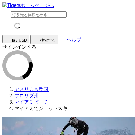
ヘルプ
ja / USD
検索する
サインインする
アメリカ合衆国
フロリダ州
マイアミビーチ
マイアミでジェットスキー