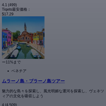
4.1
(499)
Tiqets最安価格：
$17.29
ー11%まで
ベネチア
ムラーノ島・ブラーノ島ツアー
魅力的な島々を探索し、風光明媚な運河を探索し、ヴェネツ
ィアの文化を吸収しよう
4
(4,509)