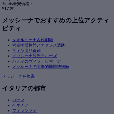
Tiqets最安価格：
$17.29
メッシーナでおすすめの上位アクティ
ビティ
タオルミーナ古代劇場
考古学博物館とナクソス遺跡
ティンダリ遺跡
メッシーナ観光クルーズ
パティのヴィラ・ロマーナ
メッシーナの学際的地域博物館
メッシーナを検索
イタリアの都市
ローマ
ベネチア
フィレンツェ