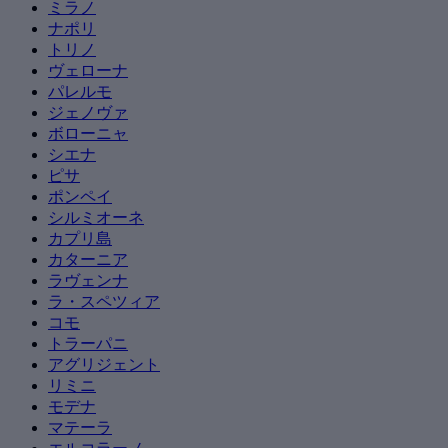
ミラノ
ナポリ
トリノ
ヴェローナ
パレルモ
ジェノヴァ
ボローニャ
シエナ
ピサ
ポンペイ
シルミオーネ
カプリ島
カターニア
ラヴェンナ
ラ・スペツィア
コモ
トラーパニ
アグリジェント
リミニ
モデナ
マテーラ