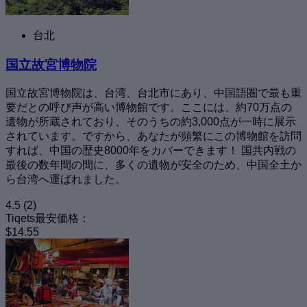
台北
国立故宮博物院
国立故宮博物院は、台湾、台北市にあり、中国語圏で最も重
要だとの呼び声が高い博物館です。ここには、約70万点の
遺物が所蔵されており、そのうちの約3,000点が一時に展示
されています。ですから、あなたが頻繁にこの博物館を訪問
すれば、中国の歴史8000年をカバーできます！ 国共内戦の
最後の数年間の間に、多くの遺物が安全のため、中国全土か
ら台湾へ運ばれました。
4.5
(2)
Tiqets最安価格：
$14.55