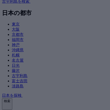
古宇利島を検索
日本の都市
東京
大阪
京都市
福岡市
神戸
沖縄県
札幌
名古屋
日光
藤沢
古宇利島
富士吉田
淡路島
日本を探検
検索