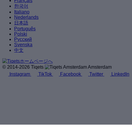
Français
한국어
Italiano
Nederlands
日本語
Português
Polski
Русский
Svenska
中文
© 2014-2026 Tiqets
Amsterdam
Instagram
TikTok
Facebook
Twitter
LinkedIn