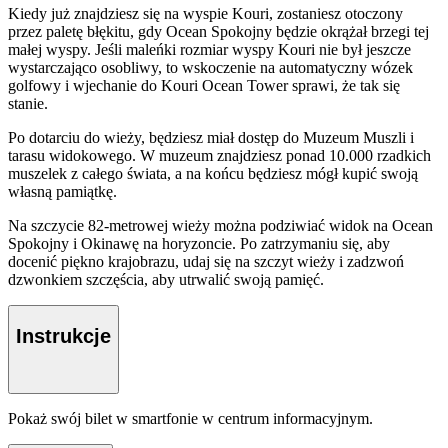
Kiedy już znajdziesz się na wyspie Kouri, zostaniesz otoczony
przez paletę błękitu, gdy Ocean Spokojny będzie okrążał brzegi tej
małej wyspy. Jeśli maleńki rozmiar wyspy Kouri nie był jeszcze
wystarczająco osobliwy, to wskoczenie na automatyczny wózek
golfowy i wjechanie do Kouri Ocean Tower sprawi, że tak się
stanie.
Po dotarciu do wieży, będziesz miał dostęp do Muzeum Muszli i
tarasu widokowego. W muzeum znajdziesz ponad 10.000 rzadkich
muszelek z całego świata, a na końcu będziesz mógł kupić swoją
własną pamiątkę.
Na szczycie 82-metrowej wieży można podziwiać widok na Ocean
Spokojny i Okinawę na horyzoncie. Po zatrzymaniu się, aby
docenić piękno krajobrazu, udaj się na szczyt wieży i zadzwoń
dzwonkiem szczęścia, aby utrwalić swoją pamięć.
Instrukcje
Pokaż swój bilet w smartfonie w centrum informacyjnym.