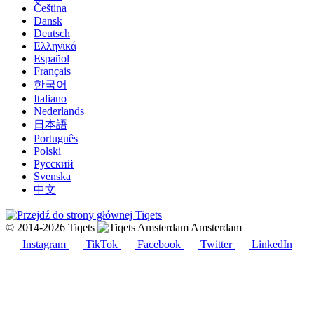
Čeština
Dansk
Deutsch
Ελληνικά
Español
Français
한국어
Italiano
Nederlands
日本語
Português
Polski
Русский
Svenska
中文
© 2014-2026 Tiqets
Amsterdam
Instagram
TikTok
Facebook
Twitter
LinkedIn