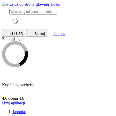
Pomoc
pl / USD
Szukaj
Zaloguj się
Kup bilety szybciej
4.6 ocena
4.6
Użyj aplikacji
Japonia