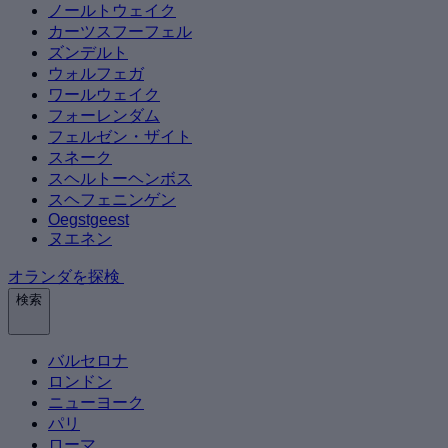
ノールトウェイク
カーツスフーフェル
ズンデルト
ウォルフェガ
ワールウェイク
フォーレンダム
フェルゼン・ザイト
スネーク
スヘルトーヘンボス
スヘフェニンゲン
Oegstgeest
ヌエネン
オランダを探検
検索
バルセロナ
ロンドン
ニューヨーク
パリ
ローマ