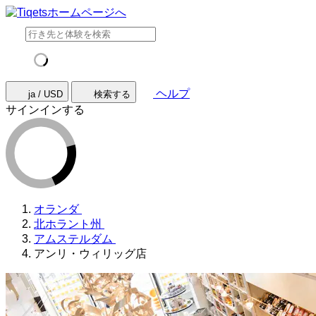
ヘルプ
ja / USD
検索する
サインインする
オランダ
北ホラント州
アムステルダム
アンリ・ウィリッグ店