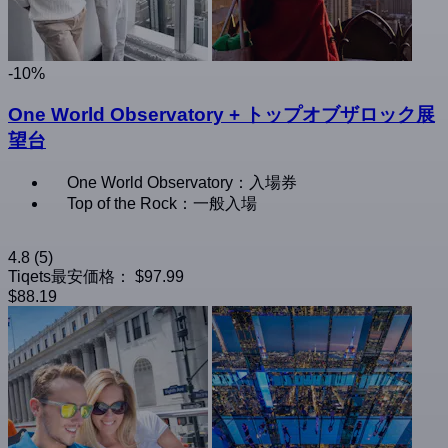
-10%
One World Observatory + トップオブザロック展
望台
One World Observatory：入場券
Top of the Rock：一般入場
4.8
(5)
Tiqets最安価格：
$97.99
$88.19