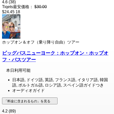
4.6
(38)
Tiqets最安価格：
$30.00
$24.45
18
ホップオン＆オフ（乗り降り自由）ツアー
ビッグバスニューヨーク：ホップオン・ホップオ
フ・バスツアー
本日利用可能
日本語, ドイツ語, 英語, フランス語, イタリア語, 韓国
語, ポルトガル語, ロシア語, スペイン語ガイドつき
オーディオガイド
「料金に含まれるもの」を見る
4.2
(89)