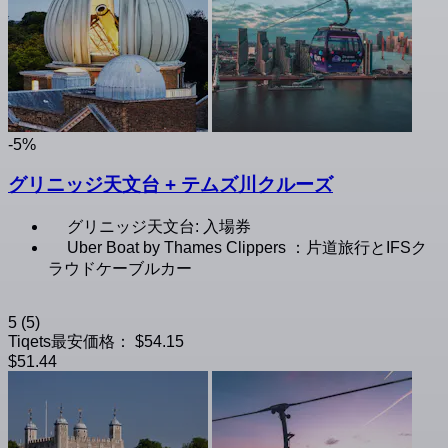
-5%
グリニッジ天文台 + テムズ川クルーズ
グリニッジ天文台: 入場券
Uber Boat by Thames Clippers ：片道旅行とIFSク
ラウドケーブルカー
5
(5)
Tiqets最安価格：
$54.15
$51.44