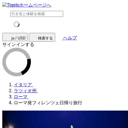
ヘルプ
ja / USD
検索する
サインインする
イタリア
ラツィオ州
ローマ
ローマ発フィレンツェ日帰り旅行