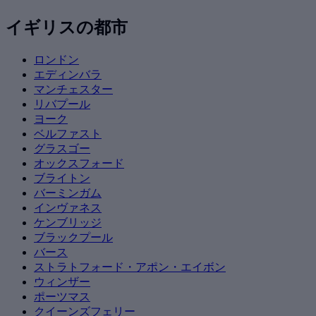
イギリスの都市
ロンドン
エディンバラ
マンチェスター
リバプール
ヨーク
ベルファスト
グラスゴー
オックスフォード
ブライトン
バーミンガム
インヴァネス
ケンブリッジ
ブラックプール
バース
ストラトフォード・アポン・エイボン
ウィンザー
ポーツマス
クイーンズフェリー