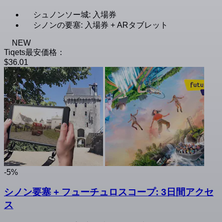
シュノンソー城: 入場券
シノンの要塞: 入場券 + ARタブレット
NEW
Tiqets最安価格：
$36.01
-5%
シノン要塞 + フューチュロスコープ: 3日間アクセ
ス