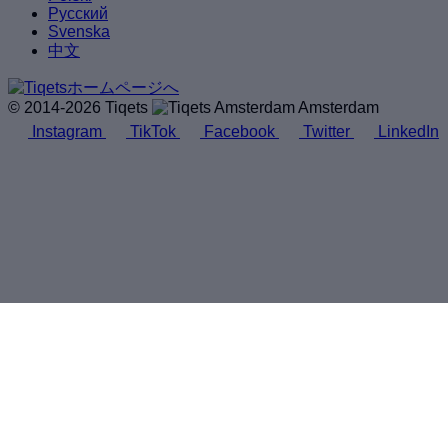
Русский
Svenska
中文
© 2014-2026 Tiqets
Amsterdam
Instagram
TikTok
Facebook
Twitter
LinkedIn