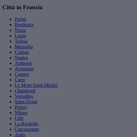
Città in Francia
Parigi
Bordeaux
Nizza
Lione
Tolosa
Marsiglia
Colmar
Nantes
Amboise
Avignone
Cannes
Caen
Le Mont Saint-Michel
Chambord
Versailles
Saint-Denis
Poissy
Nîmes
Lille
La Rochelle
Carcassonne
Arles