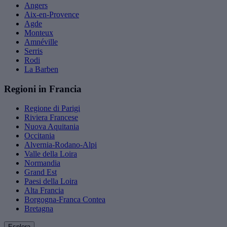
Angers
Aix-en-Provence
Agde
Monteux
Amnéville
Serris
Rodi
La Barben
Regioni in Francia
Regione di Parigi
Riviera Francese
Nuova Aquitania
Occitania
Alvernia-Rodano-Alpi
Valle della Loira
Normandia
Grand Est
Paesi della Loira
Alta Francia
Borgogna-Franca Contea
Bretagna
Esplora