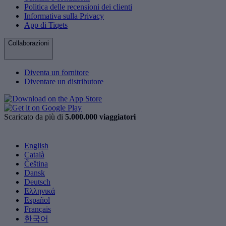
Politica delle recensioni dei clienti
Informativa sulla Privacy
App di Tiqets
Collaborazioni
Diventa un fornitore
Diventare un distributore
Scaricato da più di
5.000.000 viaggiatori
English
Català
Čeština
Dansk
Deutsch
Ελληνικά
Español
Français
한국어