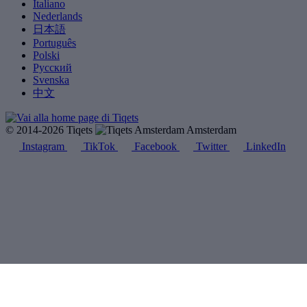
Italiano
Nederlands
日本語
Português
Polski
Русский
Svenska
中文
© 2014-2026 Tiqets
Amsterdam
Instagram
TikTok
Facebook
Twitter
LinkedIn