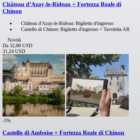
Château d’Azay-le-Rideau + Fortezza Reale di
Chinon
Château d'Azay-le-Rideau: Biglietto d'ingresso
Castello di Chinon: Biglietto d'ingresso + Tavoletta AR
Novità
Da
32,88 USD
31,24 USD
-5%
Castello di Amboise + Fortezza Reale di Chinon