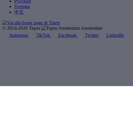
Русский
Svenska
中文
© 2014-2026 Tiqets
Amsterdam
Instagram
TikTok
Facebook
Twitter
LinkedIn