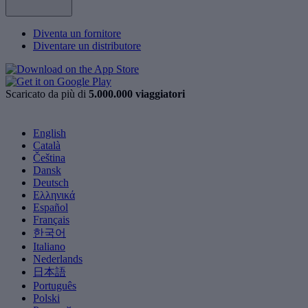
Diventa un fornitore
Diventare un distributore
Scaricato da più di
5.000.000 viaggiatori
English
Català
Čeština
Dansk
Deutsch
Ελληνικά
Español
Français
한국어
Italiano
Nederlands
日本語
Português
Polski