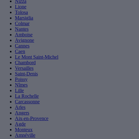
Nizza
Lione
Tolosa
Marsiglia
Colmar
Nantes
Amboise
Avignone
Cannes
Caen
Le Mont Saint-Michel
Chambord
Versailles
Saint-Denis
Poissy
Nîmes
Lille
La Rochelle
Carcassonne
Arles
Angers
Aix-en-Provence
Agde
Monteux
Amnéville