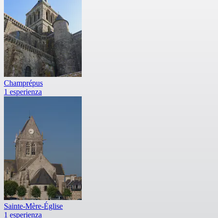
Champrépus
1 esperienza
Sainte-Mère-Église
1 esperienza