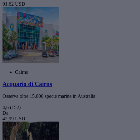
91,62 USD
Cairns
Acquario di Cairns
Osserva oltre 15.000 specie marine in Australia
4,6
(152)
Da
42,99 USD