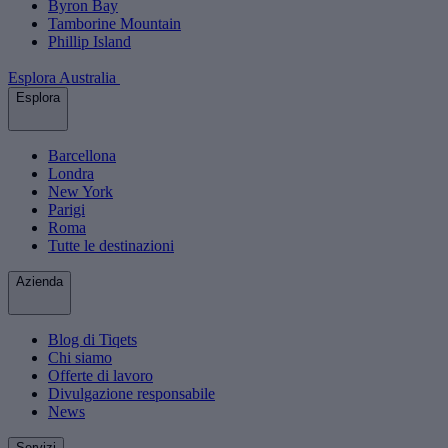
Byron Bay
Tamborine Mountain
Phillip Island
Esplora Australia
Esplora
Barcellona
Londra
New York
Parigi
Roma
Tutte le destinazioni
Azienda
Blog di Tiqets
Chi siamo
Offerte di lavoro
Divulgazione responsabile
News
Servizi