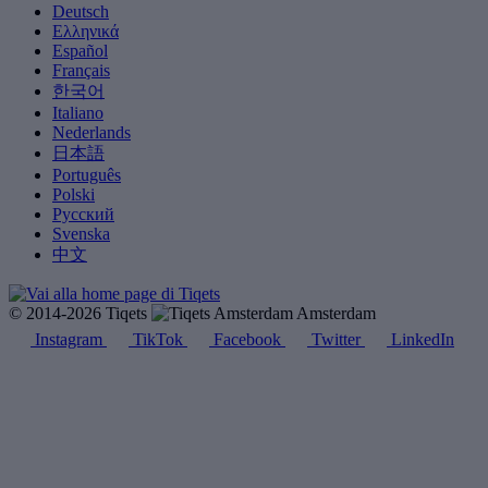
Deutsch
Ελληνικά
Español
Français
한국어
Italiano
Nederlands
日本語
Português
Polski
Русский
Svenska
中文
© 2014-2026 Tiqets
Amsterdam
Instagram
TikTok
Facebook
Twitter
LinkedIn