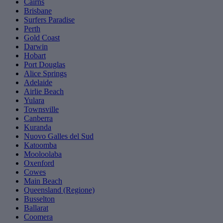
Cairns
Brisbane
Surfers Paradise
Perth
Gold Coast
Darwin
Hobart
Port Douglas
Alice Springs
Adelaide
Airlie Beach
Yulara
Townsville
Canberra
Kuranda
Nuovo Galles del Sud
Katoomba
Mooloolaba
Oxenford
Cowes
Main Beach
Queensland (Regione)
Busselton
Ballarat
Coomera