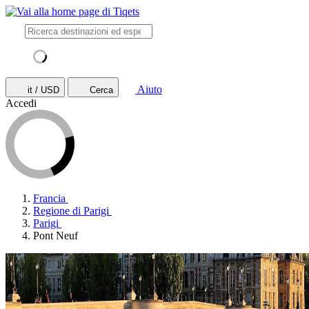
Aiuto
it / USD
Cerca
Accedi
Francia
Regione di Parigi
Parigi
Pont Neuf