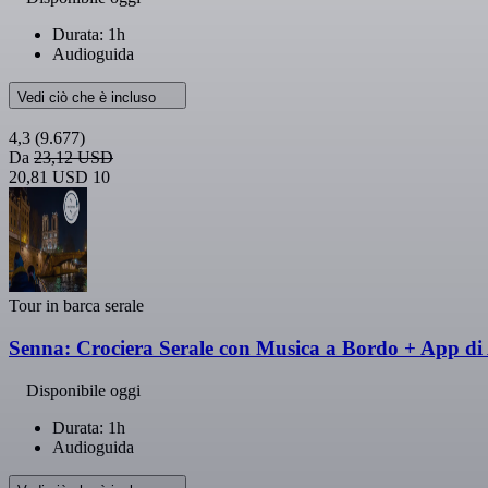
Durata: 1h
Audioguida
Vedi ciò che è incluso
4,3
(9.677)
Da
23,12 USD
20,81 USD
10
Tour in barca serale
Senna: Crociera Serale con Musica a Bordo + App d
Disponibile oggi
Durata: 1h
Audioguida